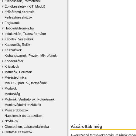
Ellenállások, Potméterek
Építőkészletek (KIT, Modul)
Erősáramú szerelés
Fejlesztőeszközök
Foglalatok
Hobbielektronika.hu
Induktivitás, Transzformátor
Kábelek, Vezetékek
Kapcsolók, Relék
Készülékek
Kishangszórók, Piezók, Mikrofonok
Kondenzátor
Kristályok
Matricák, Feliratok
Méréstechnika
Mini PC, ipari PC, tartozékok
Modulok
Modulvilág
Motorok, Ventilátorok, Fűtőelemek
Munkavédelmi eszközök
Műszerdobozok
Napelemek és tartozékok
NYÁK-ok
Vásárolták még
Okosotthon, Lakáselektronika
Oktatási eszközök
A következő termékeket más vásárlók rendelték