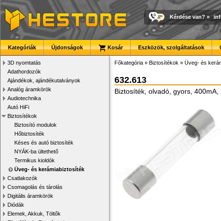
Kérdése van?
»
in
Kategóriák
Újdonságok
Kosár
Eszközök, szolgáltatások
3D nyomtatás
Főkategória
»
Biztosítékok
»
Üveg- és kerám
Adathordozók
632.613
Ajándékok, ajándékutalványok
Analóg áramkörök
Biztosíték, olvadó, gyors, 400mA
Audiotechnika
Autó HiFi
Biztosítékok
Biztosító modulok
Hőbiztosíték
Késes és autó biztosíték
NYÁK-ba ültethető
Termikus kioldók
Üveg- és kerámiabiztosíték
Csatlakozók
Csomagolás és tárolás
Digitális áramkörök
Diódák
Elemek, Akkuk, Töltők