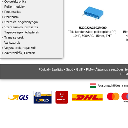
Optoelektronika
Peltier modulok
Pneumatika
Szenzorok
Szerelési segédanyagok
Szerszám és forrasztás
B32022A3103M000
Fólia kondenzátor, polipropilén (PP),
Biz
Tápegységek, Adapterek
10nF, 300V AC, 15mm, THT
4
Tranzisztorok
h
Varisztorok
Vegyszerek, ragasztók
Zavarszűrők, Ferritek
Főoldal
•
Szállítás
•
Súgó
•
GyIK
•
RMA
•
Általános szerződési fe
HESTO
A csomagküldés a ma