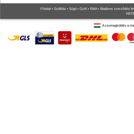
Főoldal
•
Szállítás
•
Súgó
•
GyIK
•
RMA
•
Általános szerződési fe
HESTO
A csomagküldés a ma