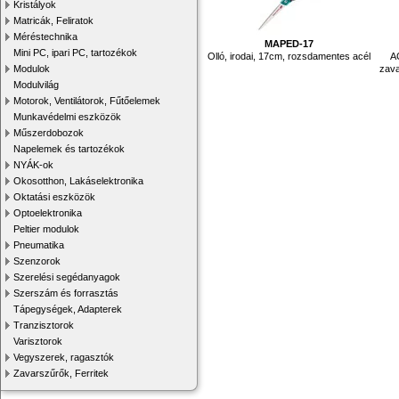
Kristályok
Matricák, Feliratok
Méréstechnika
MAPED-17
Mini PC, ipari PC, tartozékok
Olló, irodai, 17cm, rozsdamentes acél
AC
zava
Modulok
Modulvilág
Motorok, Ventilátorok, Fűtőelemek
Munkavédelmi eszközök
Műszerdobozok
Napelemek és tartozékok
NYÁK-ok
Okosotthon, Lakáselektronika
Oktatási eszközök
Optoelektronika
Peltier modulok
Pneumatika
Szenzorok
Szerelési segédanyagok
Szerszám és forrasztás
Tápegységek, Adapterek
Tranzisztorok
Varisztorok
Vegyszerek, ragasztók
Zavarszűrők, Ferritek