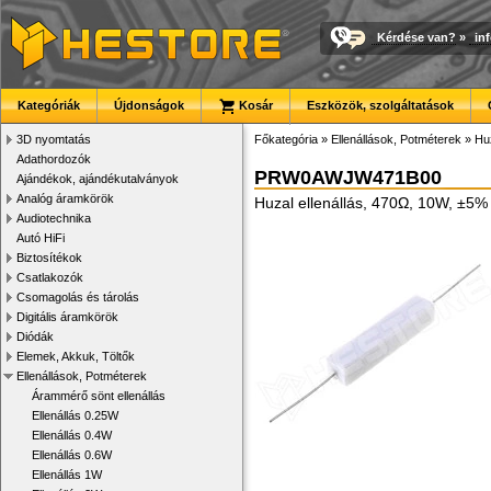
Kérdése van?
»
in
Kategóriák
Újdonságok
Kosár
Eszközök, szolgáltatások
3D nyomtatás
Főkategória
»
Ellenállások, Potméterek
»
Huz
Adathordozók
PRW0AWJW471B00
Ajándékok, ajándékutalványok
Analóg áramkörök
Huzal ellenállás, 470Ω, 10W, ±5%
Audiotechnika
Autó HiFi
Biztosítékok
Csatlakozók
Csomagolás és tárolás
Digitális áramkörök
Diódák
Elemek, Akkuk, Töltők
Ellenállások, Potméterek
Árammérő sönt ellenállás
Ellenállás 0.25W
Ellenállás 0.4W
Ellenállás 0.6W
Ellenállás 1W