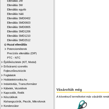
Ellenállás 2W
Ellenállás 3W
Ellenállás egyéb
Ellenállás háló
Ellenállás SMD0402
Ellenállás SMD0603
Ellenállás SMD0805
Ellenállás SMD1206
Ellenállás SMD1210
Ellenállás SMD2512
Huzal ellenállás
Potenciométerek
Precíziós ellenállás (DIP)
PTC - NTC
Építőkészletek (KIT, Modul)
Erősáramú szerelés
Fejlesztőeszközök
Foglalatok
Hobbielektronika.hu
Induktivitás, Transzformátor
Kábelek, Vezetékek
Vásárolták még
Kapcsolók, Relék
A következő termékeket más vásárlók rendelték
Készülékek
Kishangszórók, Piezók, Mikrofonok
Kondenzátor