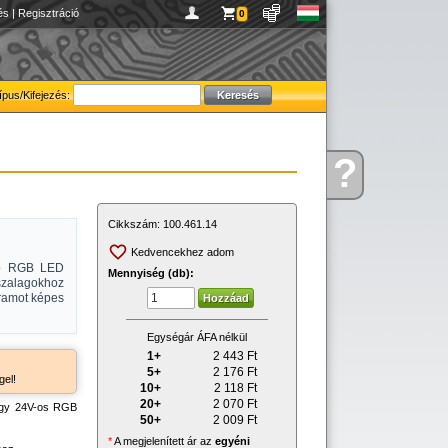
és
|
Regisztráció
0
ípus/Kifejezés:
?
Kérdése
van
Cikkszám:
100.461.14
Kedvencekhez adom
ető RGB LED
Mennyiség (db):
zalagokhoz
ramot képes
Egységár ÁFA nélkül
1+
2 443
Ft
5+
2 176
Ft
gel!
10+
2 118
Ft
20+
2 070
Ft
vagy 24V-os RGB
50+
2 009
Ft
*
A megjelenített ár az
egyéni