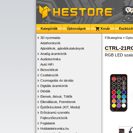
Kategóriák
Újdonságok
Kosár
Eszközök
3D nyomtatás
Főkategória
»
Opto
Adathordozók
CTRL-21R
Ajándékok, ajándékutalványok
Analóg áramkörök
RGB LED szala
Audiotechnika
Autó HiFi
Biztosítékok
Csatlakozók
Csomagolás és tárolás
Digitális áramkörök
Diódák
Elemek, Akkuk, Töltők
Ellenállások, Potméterek
Építőkészletek (KIT, Modul)
Erősáramú szerelés
Fejlesztőeszközök
Foglalatok
Hobbielektronika.hu