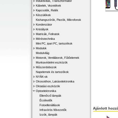
Induktivitás, Transzformátor
Kábelek, Vezetékek
Kapcsolók, Relék
Készülékek
Kishangszórók, Piezók, Mikrofonok
Kondenzátor
Kristályok
Matricák, Feliratok
Méréstechnika
Mini PC, ipari PC, tartozékok
Modulok
Modulvilág
Motorok, Ventilátorok, Fűtőelemek
Munkavédelmi eszközök
Műszerdobozok
Napelemek és tartozékok
NYÁK-ok
Okosotthon, Lakáselektronika
Oktatási eszközök
Optoelektronika
Ellenőrző lámpák
Érzékelők
Fotoellenállások
Ajánlott hozz
Infravörös félvezetők
Izzók, lámpák