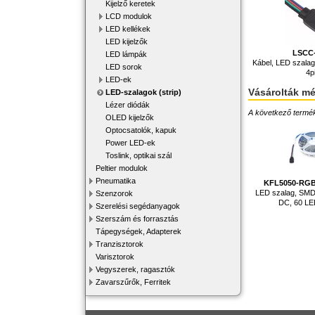
Kijelző keretek
LCD modulok
LED kellékek
LED kijelzők
LSCC
LED lámpák
Kábel, LED szalag
LED sorok
4p
LED-ek
Vásárolták m
LED-szalagok (strip)
Lézer diódák
A következő terméke
OLED kijelzők
Optocsatolók, kapuk
Power LED-ek
Toslink, optikai szál
Peltier modulok
Pneumatika
KFL5050-RGB
LED szalag, SM
Szenzorok
DC, 60 LE
Szerelési segédanyagok
Szerszám és forrasztás
Tápegységek, Adapterek
Tranzisztorok
Varisztorok
Vegyszerek, ragasztók
Zavarszűrők, Ferritek