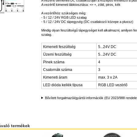
A vezérlő bemeneti DC csatlakozóján a középső érintkező a plu
A vezérlő kimeneti lábkiosztása: => +, zöld, piros, kék
A vezérlőhöz szükséges még:
- 5 / 12 / 24V RGB LED szalag
- 5 / 12 / 24V DC tápegység (DC csatlakozó közepe a plussz)
Mindig olyan feszültségű tápegységet kell alkalmazni, amilyen f
szalag.
Kimeneti feszültség
5...24V DC
Üzemi feszültség
5...24V DC
Pinek száma
4
Csatornák száma
3
Kimeneti áram
max. 3 x 2A
LED dióda kellék típusa
RGB LED vezérlő
Bővített forgalmazói/gyártói információk (EU 2023/988 rendele
ávaló termékek