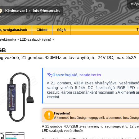
Belép
Kérdése van?
»
info@hestore.hu
T
, szolgáltatások
Cikkek
Súgó
elektronika
»
LED-szalagok (strip)
»
GB
g vezérlő, 21 gombos 433MHz-es távirányító, 5...24V DC, max. 3x2A
Összefoglaló, rendeltetés
A 21 gombos, 433MHz-es távirányítóval vezérelh
szalag vezérlő 5-24V DC feszültségű RGB LED s
készült. Három csatornánként maximum 2A kimeneti á
kezelni.
Figyelem!
A kimeneti feszültség megegyezik a bemeneti feszültség
A 21 gombos 433.92MHz-es távirányító segítségével 5, 12 
LED szalagok vezérelhetők.