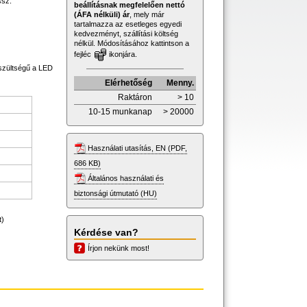
ssz.
beállításnak megfelelően nettó
(ÁFA nélküli) ár
, mely már
tartalmazza az esetleges egyedi
kedvezményt, szállítási költség
nélkül. Módosításához kattintson a
fejléc
ikonjára.
eszültségű a LED
Elérhetőség
Menny.
Raktáron
> 10
10-15 munkanap
> 20000
Használati utasítás, EN (PDF,
686 KB)
Általános használati és
biztonsági útmutató (HU)
t)
Kérdése van?
Írjon nekünk most!