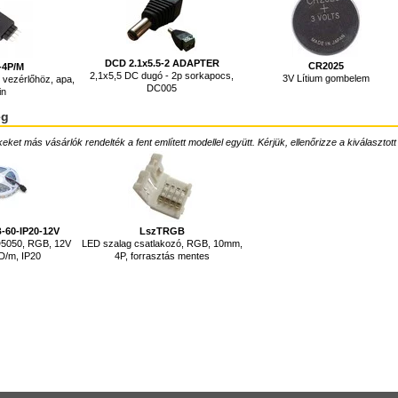
DCD 2.1x5.5-2 ADAPTER
CR2025
-4P/M
2,1x5,5 DC dugó - 2p sorkapocs,
3V Lítium gombelem
 vezérlőhöz, apa,
DC005
in
ég
ket más vásárlók rendelték a fent említett modellel együtt. Kérjük, ellenőrizze a kiválasztott
-60-IP20-12V
LszTRGB
D5050, RGB, 12V
LED szalag csatlakozó, RGB, 10mm,
D/m, IP20
4P, forrasztás mentes