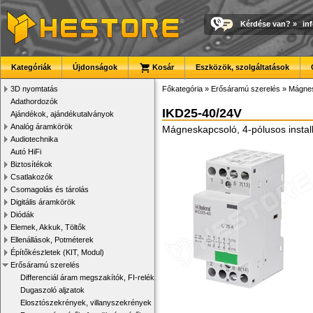
Kérdése van?
»
in
Kategóriák
Újdonságok
Kosár
Eszközök, szolgáltatások
3D nyomtatás
Főkategória
»
Erősáramú szerelés
»
Mágnes
Adathordozók
IKD25-40/24V
Ajándékok, ajándékutalványok
Analóg áramkörök
Mágneskapcsoló, 4-pólusos instal
Audiotechnika
Autó HiFi
Biztosítékok
Csatlakozók
Csomagolás és tárolás
Digitális áramkörök
Diódák
Elemek, Akkuk, Töltők
Ellenállások, Potméterek
Építőkészletek (KIT, Modul)
Erősáramú szerelés
Differenciál áram megszakítók, FI-relék
Dugaszoló aljzatok
Elosztószekrények, villanyszekrények