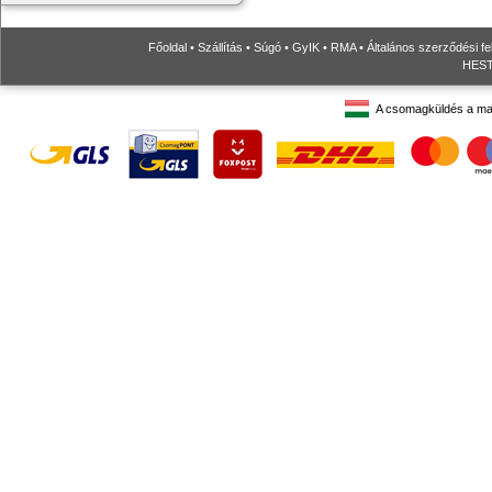
Főoldal
•
Szállítás
•
Súgó
•
GyIK
•
RMA
•
Általános szerződési fe
HESTO
A csomagküldés a ma