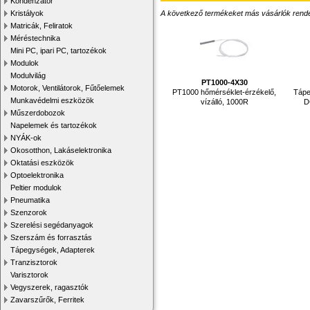
Kondenzátor
A következő termékeket más vásárlók rendelték
Kristályok
Matricák, Feliratok
Méréstechnika
Mini PC, ipari PC, tartozékok
Modulok
Modulvilág
PT1000-4X30
Motorok, Ventilátorok, Fűtőelemek
PT1000 hőmérséklet-érzékelő,
Tápe
Munkavédelmi eszközök
vízálló, 1000R
D
Műszerdobozok
Napelemek és tartozékok
NYÁK-ok
Okosotthon, Lakáselektronika
Oktatási eszközök
Optoelektronika
Peltier modulok
Pneumatika
Szenzorok
Szerelési segédanyagok
Szerszám és forrasztás
Tápegységek, Adapterek
Tranzisztorok
Varisztorok
Vegyszerek, ragasztók
Zavarszűrők, Ferritek