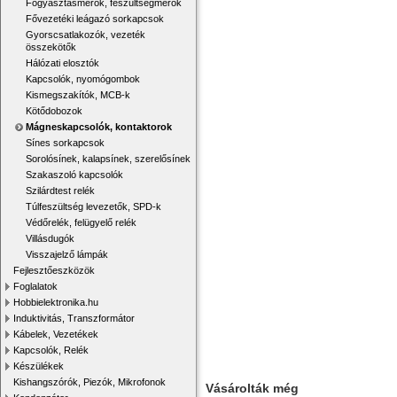
Fogyasztásmérők, feszültségmérők
Fővezetéki leágazó sorkapcsok
Gyorscsatlakozók, vezeték
összekötők
Hálózati elosztók
Kapcsolók, nyomógombok
Kismegszakítók, MCB-k
Kötődobozok
Mágneskapcsolók, kontaktorok
Sínes sorkapcsok
Sorolósínek, kalapsínek, szerelősínek
Szakaszoló kapcsolók
Szilárdtest relék
Túlfeszültség levezetők, SPD-k
Védőrelék, felügyelő relék
Villásdugók
Visszajelző lámpák
Fejlesztőeszközök
Foglalatok
Hobbielektronika.hu
Induktivitás, Transzformátor
Kábelek, Vezetékek
Kapcsolók, Relék
Készülékek
Kishangszórók, Piezók, Mikrofonok
Vásárolták még