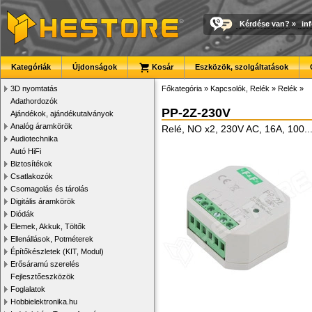
Kérdése van?
»
in
Kategóriák
Újdonságok
Kosár
Eszközök, szolgáltatások
3D nyomtatás
Főkategória
»
Kapcsolók, Relék
»
Relék
»
Adathordozók
PP-2Z-230V
Ajándékok, ajándékutalványok
Analóg áramkörök
Relé, NO x2, 230V AC, 16A, 100.
Audiotechnika
Autó HiFi
Biztosítékok
Csatlakozók
Csomagolás és tárolás
Digitális áramkörök
Diódák
Elemek, Akkuk, Töltők
Ellenállások, Potméterek
Építőkészletek (KIT, Modul)
Erősáramú szerelés
Fejlesztőeszközök
Foglalatok
Hobbielektronika.hu