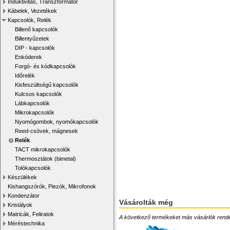
Induktivitás, Transzformátor
Kábelek, Vezetékek
Kapcsolók, Relék
Billenő kapcsolók
Billentyűzetek
DIP - kapcsolók
Enkóderek
Forgó- és kódkapcsolók
Időrelék
Kisfeszültségű kapcsolók
Kulcsos kapcsolók
Lábkapcsolók
Mikrokapcsolók
Nyomógombok, nyomókapcsolók
Reed-csövek, mágnesek
Relék
TACT mikrokapcsolók
Thermosztátok (bimetal)
Tolókapcsolók
Készülékek
Kishangszórók, Piezók, Mikrofonok
Kondenzátor
Vásárolták még
Kristályok
Matricák, Feliratok
A következő termékeket más vásárlók rendelték
Méréstechnika