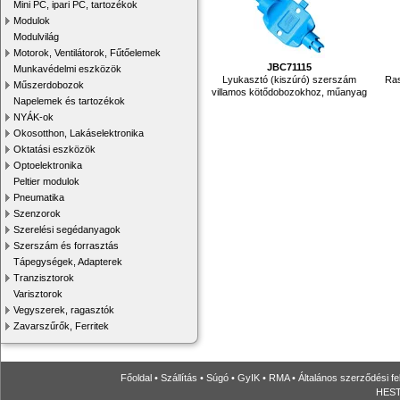
Mini PC, ipari PC, tartozékok
Modulok
Modulvilág
Motorok, Ventilátorok, Fűtőelemek
JBC71115
Munkavédelmi eszközök
Lyukasztó (kiszúró) szerszám
Ras
Műszerdobozok
villamos kötődobozokhoz, műanyag
Napelemek és tartozékok
NYÁK-ok
Okosotthon, Lakáselektronika
Oktatási eszközök
Optoelektronika
Peltier modulok
Pneumatika
Szenzorok
Szerelési segédanyagok
Szerszám és forrasztás
Tápegységek, Adapterek
Tranzisztorok
Varisztorok
Vegyszerek, ragasztók
Zavarszűrők, Ferritek
Főoldal
•
Szállítás
•
Súgó
•
GyIK
•
RMA
•
Általános szerződési fe
HESTO