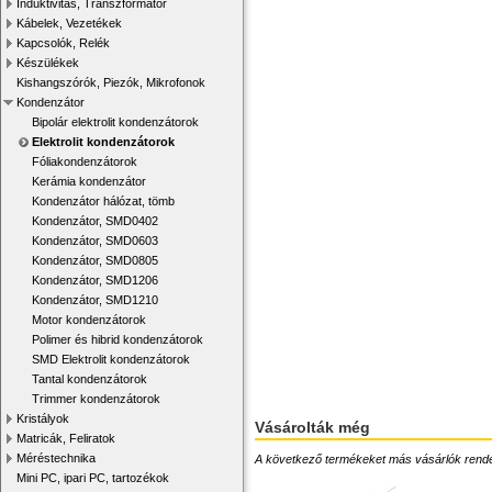
Induktivitás, Transzformátor
Kábelek, Vezetékek
Kapcsolók, Relék
Készülékek
Kishangszórók, Piezók, Mikrofonok
Kondenzátor
Bipolár elektrolit kondenzátorok
Elektrolit kondenzátorok
Fóliakondenzátorok
Kerámia kondenzátor
Kondenzátor hálózat, tömb
Kondenzátor, SMD0402
Kondenzátor, SMD0603
Kondenzátor, SMD0805
Kondenzátor, SMD1206
Kondenzátor, SMD1210
Motor kondenzátorok
Polimer és hibrid kondenzátorok
SMD Elektrolit kondenzátorok
Tantal kondenzátorok
Trimmer kondenzátorok
Kristályok
Vásárolták még
Matricák, Feliratok
Méréstechnika
A következő termékeket más vásárlók rendelték
Mini PC, ipari PC, tartozékok