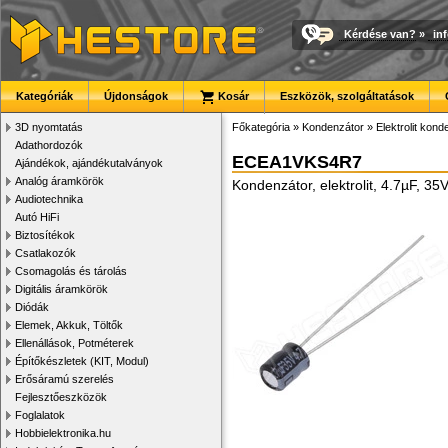
Kérdése van?
»
in
Kategóriák
Újdonságok
Kosár
Eszközök, szolgáltatások
3D nyomtatás
Főkategória
»
Kondenzátor
»
Elektrolit kon
Adathordozók
ECEA1VKS4R7
Ajándékok, ajándékutalványok
Analóg áramkörök
Kondenzátor, elektrolit, 4.7µF, 
Audiotechnika
Autó HiFi
Biztosítékok
Csatlakozók
Csomagolás és tárolás
Digitális áramkörök
Diódák
Elemek, Akkuk, Töltők
Ellenállások, Potméterek
Építőkészletek (KIT, Modul)
Erősáramú szerelés
Fejlesztőeszközök
Foglalatok
Hobbielektronika.hu