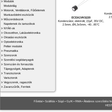
Modulok
Modulvilág
Motorok, Ventilátorok, Fűtőelemek
Konden
Munkavédelmi eszközök
2.
ECEA1VKS220
Műszerdobozok
Kondenzátor, elektrolit, 22µF, 35V DC,
Napelemek és tartozékok
2.5mm, Ø6,3x5mm, -40...85°C
NYÁK-ok
Okosotthon, Lakáselektronika
Oktatási eszközök
Optoelektronika
Peltier modulok
Pneumatika
Szenzorok
Szerelési segédanyagok
Szerszám és forrasztás
Tápegységek, Adapterek
Tranzisztorok
Varisztorok
Vegyszerek, ragasztók
Zavarszűrők, Ferritek
Főoldal
•
Szállítás
•
Súgó
•
GyIK
•
RMA
•
Általános szerződési fe
HESTO