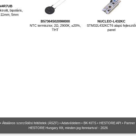
N4R7UB
rolit, bipoláris,
 5x11mm, 5mm
B57364S0209M000
NUCLEO-L432KC
NTC termisztor, 2Ω, 2900K, ±20%,
STM32L432KCT6 alapú fejlesztői
THT
panel
•
Általános szerződési feltételek (ÁSZF)
•
Adatvédelem
•
BK-KITS
•
HESTORE API
•
Partner
HESTORE Hungary Kft, minden jog fenntartva! - 2026