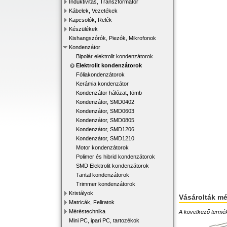
Induktivitás, Transzformátor
Kábelek, Vezetékek
Kapcsolók, Relék
Készülékek
Kishangszórók, Piezók, Mikrofonok
Kondenzátor
Bipolár elektrolit kondenzátorok
Elektrolit kondenzátorok
Fóliakondenzátorok
Kerámia kondenzátor
Kondenzátor hálózat, tömb
Kondenzátor, SMD0402
Kondenzátor, SMD0603
Kondenzátor, SMD0805
Kondenzátor, SMD1206
Kondenzátor, SMD1210
Motor kondenzátorok
Polimer és hibrid kondenzátorok
SMD Elektrolit kondenzátorok
Tantal kondenzátorok
Trimmer kondenzátorok
Kristályok
Vásárolták m
Matricák, Feliratok
Méréstechnika
A következő terméke
Mini PC, ipari PC, tartozékok