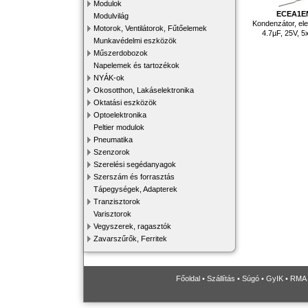
Modulok
ECEA1E
Modulvilág
Kondenzátor, elekt
Motorok, Ventilátorok, Fűtőelemek
4.7µF, 25V,
Munkavédelmi eszközök
Műszerdobozok
Napelemek és tartozékok
NYÁK-ok
Okosotthon, Lakáselektronika
Oktatási eszközök
Optoelektronika
Peltier modulok
Pneumatika
Szenzorok
Szerelési segédanyagok
Szerszám és forrasztás
Tápegységek, Adapterek
Tranzisztorok
Varisztorok
Vegyszerek, ragasztók
Zavarszűrők, Ferritek
Főoldal
•
Szállítás
•
Súgó
•
GyIK
•
RMA