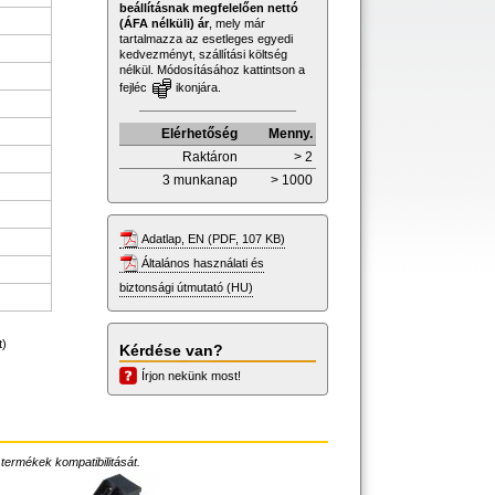
beállításnak megfelelően nettó
(ÁFA nélküli) ár
, mely már
tartalmazza az esetleges egyedi
kedvezményt, szállítási költség
nélkül. Módosításához kattintson a
fejléc
ikonjára.
Elérhetőség
Menny.
Raktáron
> 2
3 munkanap
> 1000
Adatlap, EN (PDF, 107 KB)
Általános használati és
biztonsági útmutató (HU)
t)
Kérdése van?
Írjon nekünk most!
 termékek kompatibilitását.