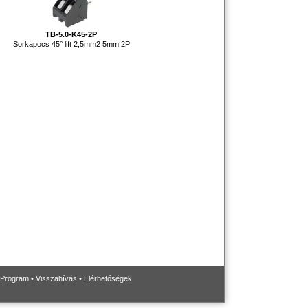
TB-5.0-K45-2P
Sorkapocs 45° lift 2,5mm2 5mm 2P
 Program
•
Visszahívás
•
Elérhetőségek