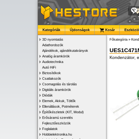
Kategóriák
Újdonságok
Kosár
Eszközök
3D nyomtatás
Főkategória
»
Kond
Adathordozók
UES1C47
Ajándékok, ajándékutalványok
Analóg áramkörök
Kondenzátor, e
Audiotechnika
Autó HiFi
Biztosítékok
Csatlakozók
Csomagolás és tárolás
Digitális áramkörök
Diódák
Elemek, Akkuk, Töltők
Ellenállások, Potméterek
Építőkészletek (KIT, Modul)
Erősáramú szerelés
Fejlesztőeszközök
Foglalatok
Hobbielektronika.hu