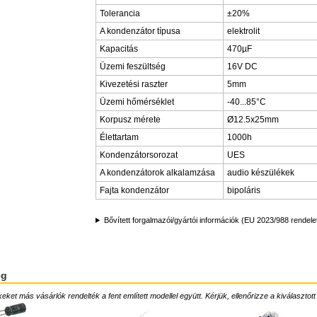
Tolerancia
±20%
A kondenzátor típusa
elektrolit
Kapacitás
470µF
Üzemi feszültség
16V DC
Kivezetési raszter
5mm
Üzemi hőmérséklet
-40...85°C
Korpusz mérete
Ø12.5x25mm
Élettartam
1000h
Kondenzátorsorozat
UES
A kondenzátorok alkalamzása
audio készülékek
Fajta kondenzátor
bipoláris
Bővített forgalmazói/gyártói információk (EU 2023/988 rendele
ég
ket más vásárlók rendelték a fent említett modellel együtt. Kérjük, ellenőrizze a kiválasztott