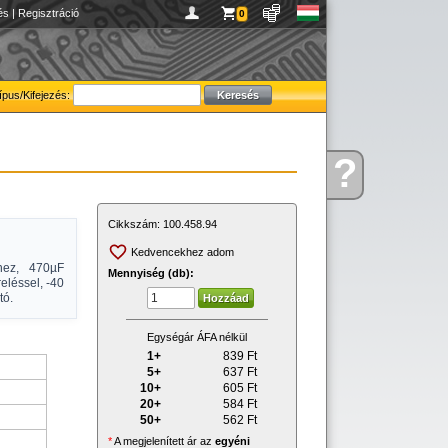
és
|
Regisztráció
0
ípus/Kifejezés:
?
Kérdése
van
Cikkszám:
100.458.94
Kedvencekhez adom
khez, 470µF
Mennyiség (db):
eléssel, -40
tó.
Egységár ÁFA nélkül
1+
839
Ft
5+
637
Ft
10+
605
Ft
20+
584
Ft
50+
562
Ft
*
A megjelenített ár az
egyéni