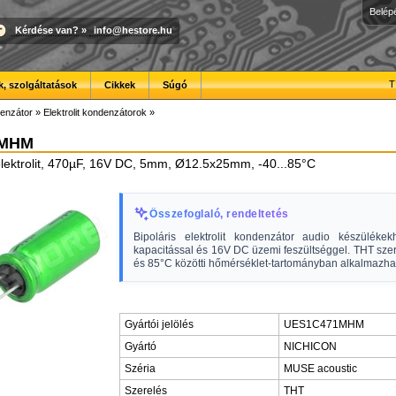
Belép
Kérdése van?
»
info@hestore.hu
T
, szolgáltatások
Cikkek
Súgó
enzátor
»
Elektrolit kondenzátorok
»
1MHM
lektrolit, 470µF, 16V DC, 5mm, Ø12.5x25mm, -40...85°C
Összefoglaló, rendeltetés
Bipoláris elektrolit kondenzátor audio készüléke
kapacitással és 16V DC üzemi feszültséggel. THT szer
és 85°C közötti hőmérséklet-tartományban alkalmazha
Gyártói jelölés
UES1C471MHM
Gyártó
NICHICON
Széria
MUSE acoustic
Szerelés
THT