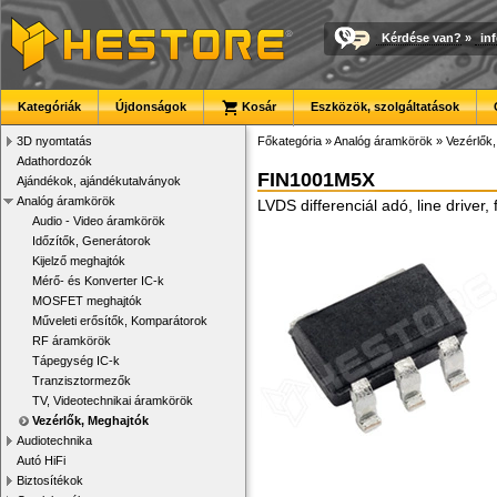
Kérdése van?
»
in
Kategóriák
Újdonságok
Kosár
Eszközök, szolgáltatások
3D nyomtatás
Főkategória
»
Analóg áramkörök
»
Vezérlők
Adathordozók
FIN1001M5X
Ajándékok, ajándékutalványok
Analóg áramkörök
LVDS differenciál adó, line driver,
Audio - Video áramkörök
Időzítők, Generátorok
Kijelző meghajtók
Mérő- és Konverter IC-k
MOSFET meghajtók
Műveleti erősítők, Komparátorok
RF áramkörök
Tápegység IC-k
Tranzisztormezők
TV, Videotechnikai áramkörök
Vezérlők, Meghajtók
Audiotechnika
Autó HiFi
Biztosítékok