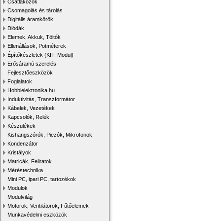
Csatlakozók
Csomagolás és tárolás
Digitális áramkörök
Diódák
Elemek, Akkuk, Töltők
Ellenállások, Potméterek
Építőkészletek (KIT, Modul)
Erősáramú szerelés
Fejlesztőeszközök
Foglalatok
Hobbielektronika.hu
Induktivitás, Transzformátor
Kábelek, Vezetékek
Kapcsolók, Relék
Készülékek
Kishangszórók, Piezók, Mikrofonok
Kondenzátor
Kristályok
Matricák, Feliratok
Méréstechnika
Mini PC, ipari PC, tartozékok
Modulok
Modulvilág
Motorok, Ventilátorok, Fűtőelemek
Munkavédelmi eszközök