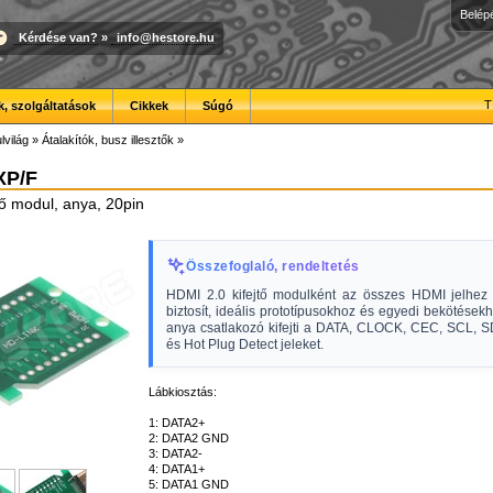
Belép
Kérdése van?
»
info@hestore.hu
T
, szolgáltatások
Cikkek
Súgó
lvilág
»
Átalakítók, busz illesztők
»
XP/F
tő modul, anya, 20pin
Összefoglaló, rendeltetés
HDMI 2.0 kifejtő modulként az összes HDMI jelhez 
biztosít, ideális prototípusokhoz és egyedi bekötésekh
anya csatlakozó kifejti a DATA, CLOCK, CEC, SCL, S
és Hot Plug Detect jeleket.
Lábkiosztás:
1: DATA2+
2: DATA2 GND
3: DATA2-
4: DATA1+
5: DATA1 GND