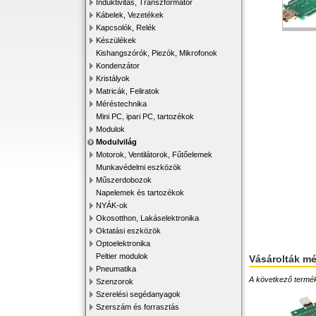
Induktivitás, Transzformátor
Kábelek, Vezetékek
Kapcsolók, Relék
Készülékek
Kishangszórók, Piezók, Mikrofonok
Kondenzátor
Kristályok
Matricák, Feliratok
Méréstechnika
Mini PC, ipari PC, tartozékok
Modulok
Modulvilág
Motorok, Ventilátorok, Fűtőelemek
Munkavédelmi eszközök
Műszerdobozok
Napelemek és tartozékok
NYÁK-ok
Okosotthon, Lakáselektronika
Oktatási eszközök
Optoelektronika
Peltier modulok
Vásárolták m
Pneumatika
A következő terméke
Szenzorok
Szerelési segédanyagok
Szerszám és forrasztás