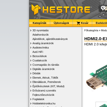
Kategóriák
Újdonságok
Kosár
Eszközök
3D nyomtatás
Főkategória
»
Modu
Adathordozók
HDMI2.0-E
Ajándékok, ajándékutalványok
Analóg áramkörök
HDMI 2.0 kifej
Audiotechnika
Autó HiFi
Biztosítékok
Csatlakozók
Csomagolás és tárolás
Digitális áramkörök
Diódák
Elemek, Akkuk, Töltők
Ellenállások, Potméterek
Építőkészletek (KIT, Modul)
Erősáramú szerelés
Fejlesztőeszközök
Foglalatok
Hobbielektronika.hu