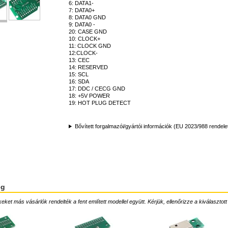
6: DATA1-
7: DATA0+
8: DATA0 GND
9: DATA0 -
20: CASE GND
10: CLOCK+
11: CLOCK GND
12:CLOCK-
13: CEC
14: RESERVED
15: SCL
16: SDA
17: DDC / CECG GND
18: +5V POWER
19: HOT PLUG DETECT
Bővített forgalmazói/gyártói információk (EU 2023/988 rendele
ég
ket más vásárlók rendelték a fent említett modellel együtt. Kérjük, ellenőrizze a kiválasztott