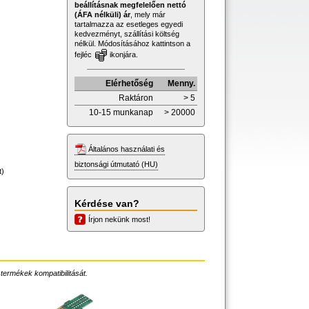
beállításnak megfelelően nettó
(ÁFA nélküli) ár
, mely már
tartalmazza az esetleges egyedi
kedvezményt, szállítási költség
nélkül. Módosításához kattintson a
fejléc
ikonjára.
Elérhetőség
Menny.
Raktáron
> 5
10-15 munkanap
> 20000
Általános használati és
biztonsági útmutató (HU)
t)
Kérdése van?
Írjon nekünk most!
 termékek kompatibilitását.