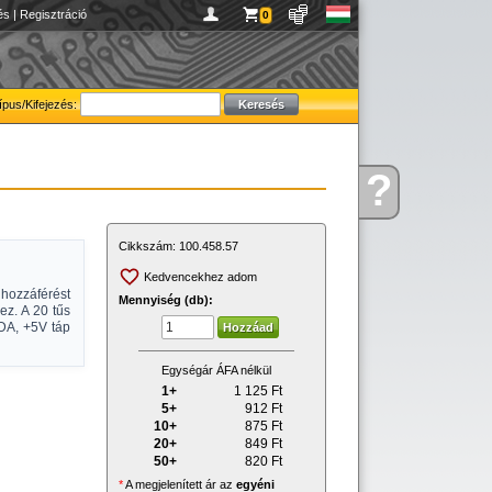
és
|
Regisztráció
0
ípus/Kifejezés:
?
Kérdése
van
Cikkszám:
100.458.57
Kedvencekhez adom
hozzáférést
Mennyiség (db):
ez. A 20 tűs
DA, +5V táp
Egységár ÁFA nélkül
1+
1 125
Ft
5+
912
Ft
10+
875
Ft
20+
849
Ft
50+
820
Ft
*
A megjelenített ár az
egyéni