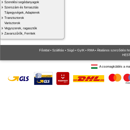
Szerelési segédanyagok
Szerszám és forrasztás
Tápegységek, Adapterek
Tranzisztorok
Varisztorok
Vegyszerek, ragasztók
Zavarszűrők, Ferritek
Főoldal
•
Szállítás
•
Súgó
•
GyIK
•
RMA
•
Általános szerződési fe
HESTO
A csomagküldés a ma