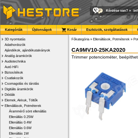
Kérdése van?
»
in
Kategóriák
Újdonságok
Kosár
Eszközök, szolgáltatások
3D nyomtatás
Főkategória
»
Ellenállások, Potméterek
»
Po
Adathordozók
CA9MV10-25KA2020
Ajándékok, ajándékutalványok
Analóg áramkörök
Trimmer potenciométer, beépíthet
Audiotechnika
Autó HiFi
Biztosítékok
Csatlakozók
Csomagolás és tárolás
Digitális áramkörök
Diódák
Elemek, Akkuk, Töltők
Ellenállások, Potméterek
Árammérő sönt ellenállás
Ellenállás 0.25W
Ellenállás 0.4W
Ellenállás 0.6W
Ellenállás 1W