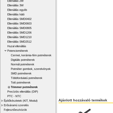
Ellenállás 2W
Ellenállás 3W
Ellenállás egyéb
Ellenállás háló
Ellenállás SMD0402
Ellenállás SMD0603
Ellenállás SMD0805
Ellenállás SMD1206
Ellenállás SMD1210
Ellenállás SMD2512
Huzal ellenállás
Potenciométerek
Cermet, kerámia-fém potméterek
Digitális potméterek
Normál potméterek
Potméter gombok, szerelvények
SMD potméterek
Többfordulatú potméterek
Toló potméterek
Trimmer potméterek
Precíziós ellenállás (DIP)
PTC - NTC
Ajánlott hozzávaló termékek
Építőkészletek (KIT, Modul)
Erősáramú szerelés
Fejlesztőeszközök