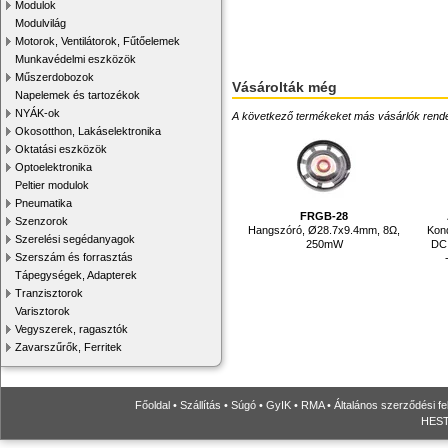
Modulok
Modulvilág
Motorok, Ventilátorok, Fűtőelemek
Munkavédelmi eszközök
Műszerdobozok
Vásárolták még
Napelemek és tartozékok
NYÁK-ok
A következő termékeket más vásárlók rendelték
Okosotthon, Lakáselektronika
Oktatási eszközök
Optoelektronika
Peltier modulok
Pneumatika
FRGB-28
Szenzorok
Hangszóró, Ø28.7x9.4mm, 8Ω,
Kond
Szerelési segédanyagok
250mW
DC
Szerszám és forrasztás
Tápegységek, Adapterek
Tranzisztorok
Varisztorok
Vegyszerek, ragasztók
Zavarszűrők, Ferritek
Főoldal
•
Szállítás
•
Súgó
•
GyIK
•
RMA
•
Általános szerződési fe
HESTO