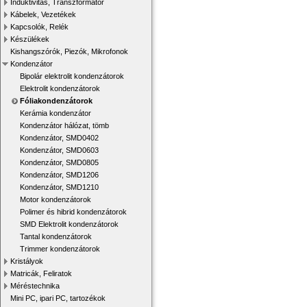
Induktivitás, Transzformátor
Kábelek, Vezetékek
Kapcsolók, Relék
Készülékek
Kishangszórók, Piezók, Mikrofonok
Kondenzátor
Bipolár elektrolit kondenzátorok
Elektrolit kondenzátorok
Fóliakondenzátorok
Kerámia kondenzátor
Kondenzátor hálózat, tömb
Kondenzátor, SMD0402
Kondenzátor, SMD0603
Kondenzátor, SMD0805
Kondenzátor, SMD1206
Kondenzátor, SMD1210
Motor kondenzátorok
Polimer és hibrid kondenzátorok
SMD Elektrolit kondenzátorok
Tantal kondenzátorok
Trimmer kondenzátorok
Kristályok
Matricák, Feliratok
Méréstechnika
Mini PC, ipari PC, tartozékok