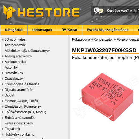
Kérdése van?
»
in
Kategóriák
Újdonságok
Kosár
Eszközök, szolgáltatások
3D nyomtatás
Főkategória
»
Kondenzátor
»
Fóliakondenzá
Adathordozók
MKP1W032207F00KSSD
Ajándékok, ajándékutalványok
Analóg áramkörök
Fólia kondenzátor, polipropilén 
Audiotechnika
Autó HiFi
Biztosítékok
Csatlakozók
Csomagolás és tárolás
Digitális áramkörök
Diódák
Elemek, Akkuk, Töltők
Ellenállások, Potméterek
Építőkészletek (KIT, Modul)
Erősáramú szerelés
Fejlesztőeszközök
Foglalatok
Hobbielektronika.hu