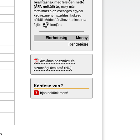
beállításnak megfelelően nettó
(ÁFA nélküli) ár
, mely már
tartalmazza az esetleges egyedi
kedvezményt, szállítási költség
nélkül. Módosításához kattintson a
fejléc
ikonjára.
Elérhetőség
Menny.
Rendelésre
Általános használati és
biztonsági útmutató (HU)
Kérdése van?
Írjon nekünk most!
t)