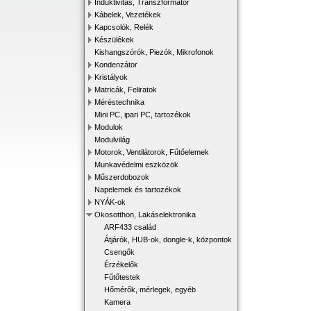
Induktivitás, Transzformátor
Kábelek, Vezetékek
Kapcsolók, Relék
Készülékek
Kishangszórók, Piezók, Mikrofonok
Kondenzátor
Kristályok
Matricák, Feliratok
Méréstechnika
Mini PC, ipari PC, tartozékok
Modulok
Modulvilág
Motorok, Ventilátorok, Fűtőelemek
Munkavédelmi eszközök
Műszerdobozok
Napelemek és tartozékok
NYÁK-ok
Okosotthon, Lakáselektronika
ARF433 család
Átjárók, HUB-ok, dongle-k, központok
Csengők
Érzékelők
Fűtőtestek
Hőmérők, mérlegek, egyéb
Kamera