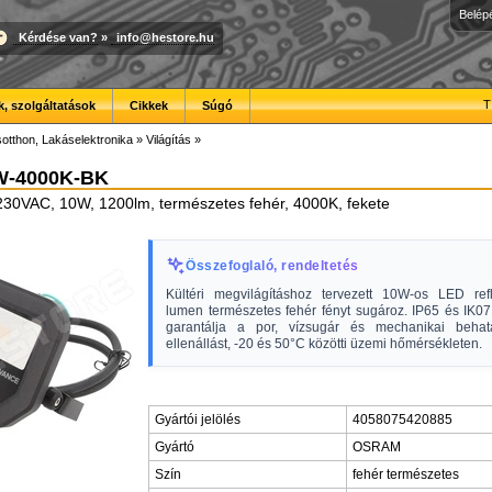
Belép
Kérdése van?
»
info@hestore.hu
T
, szolgáltatások
Cikkek
Súgó
otthon, Lakáselektronika
»
Világítás
»
W-4000K-BK
 230VAC, 10W, 1200lm, természetes fehér, 4000K, fekete
Összefoglaló, rendeltetés
Kültéri megvilágításhoz tervezett 10W-os LED ref
lumen természetes fehér fényt sugároz. IP65 és IK07
garantálja a por, vízsugár és mechanikai behat
ellenállást, -20 és 50°C közötti üzemi hőmérsékleten.
Gyártói jelölés
4058075420885
Gyártó
OSRAM
Szín
fehér természetes