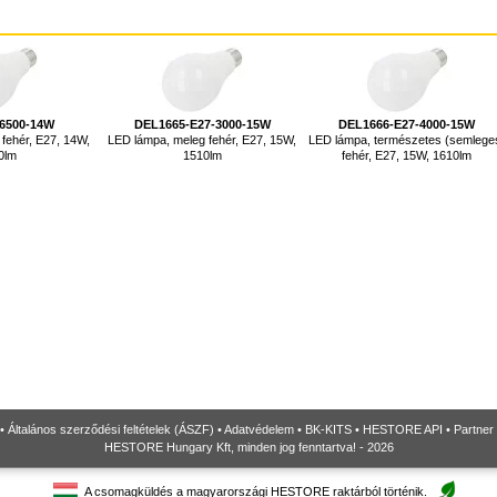
6500-14W
DEL1665-E27-3000-15W
DEL1666-E27-4000-15W
fehér, E27, 14W,
LED lámpa, meleg fehér, E27, 15W,
LED lámpa, természetes (semlege
0lm
1510lm
fehér, E27, 15W, 1610lm
•
Általános szerződési feltételek (ÁSZF)
•
Adatvédelem
•
BK-KITS
•
HESTORE API
•
Partner
HESTORE Hungary Kft, minden jog fenntartva! - 2026
A csomagküldés a magyarországi HESTORE raktárból történik.