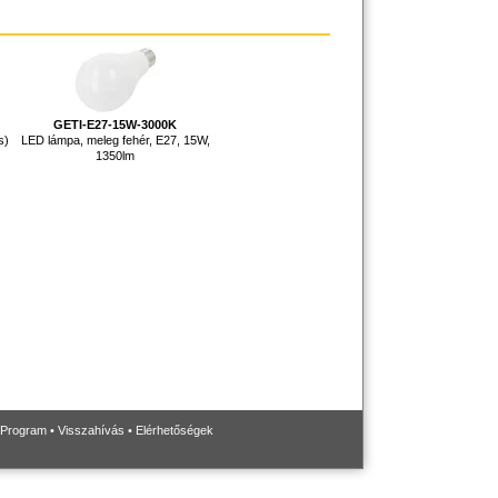
GETI-E27-15W-3000K
s)
LED lámpa, meleg fehér, E27, 15W,
1350lm
 Program
•
Visszahívás
•
Elérhetőségek