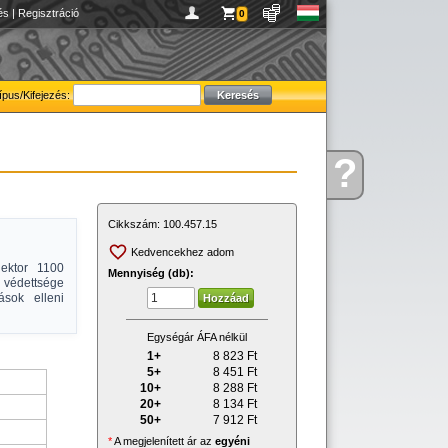
és
|
Regisztráció
0
ípus/Kifejezés:
?
Kérdése
van
Cikkszám:
100.457.15
Kedvencekhez adom
lektor 1100
Mennyiség (db):
 védettsége
ások elleni
Egységár ÁFA nélkül
1+
8 823
Ft
5+
8 451
Ft
10+
8 288
Ft
20+
8 134
Ft
50+
7 912
Ft
*
A megjelenített ár az
egyéni