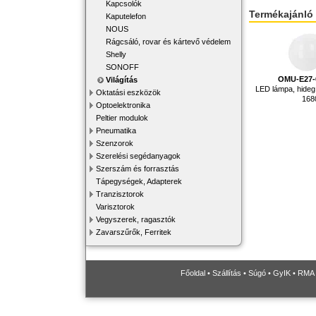
Kapcsolók
Termékajánló
Kaputelefon
NOUS
Rágcsáló, rovar és kártevő védelem
Shelly
SONOFF
OMU-E27-
Világítás
LED lámpa, hideg 
Oktatási eszközök
168
Optoelektronika
Peltier modulok
Pneumatika
Szenzorok
Szerelési segédanyagok
Szerszám és forrasztás
Tápegységek, Adapterek
Tranzisztorok
Varisztorok
Vegyszerek, ragasztók
Zavarszűrők, Ferritek
Főoldal
•
Szállítás
•
Súgó
•
GyIK
•
RMA