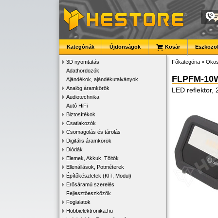
Kategóriák
Újdonságok
Kosár
Eszközök
3D nyomtatás
Főkategória
»
Okos
Adathordozók
FLPFM-10
Ajándékok, ajándékutalványok
Analóg áramkörök
LED reflektor,
Audiotechnika
Autó HiFi
Biztosítékok
Csatlakozók
Csomagolás és tárolás
Digitális áramkörök
Diódák
Elemek, Akkuk, Töltők
Ellenállások, Potméterek
Építőkészletek (KIT, Modul)
Erősáramú szerelés
Fejlesztőeszközök
Foglalatok
Hobbielektronika.hu