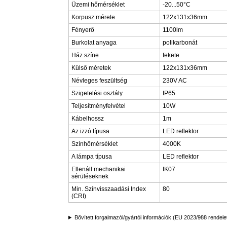
Üzemi hőmérséklet
-20...50°C
Korpusz mérete
122x131x36mm
Fényerő
1100lm
Burkolat anyaga
polikarbonát
Ház színe
fekete
Külső méretek
122x131x36mm
Névleges feszültség
230V AC
Szigetelési osztály
IP65
Teljesítményfelvétel
10W
Kábelhossz
1m
Az izzó típusa
LED reflektor
Színhőmérséklet
4000K
A lámpa típusa
LED reflektor
Ellenáll mechanikai
IK07
sérüléseknek
Min. Színvisszaadási Index
80
(CRI)
Bővített forgalmazói/gyártói információk (EU 2023/988 rendele