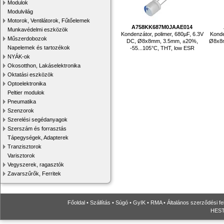
Modulok
Modulvilág
Motorok, Ventilátorok, Fűtőelemek
A758KK687M0JAAE014
Munkavédelmi eszközök
Kondenzátor, polimer, 680µF, 6.3V
Konde
Műszerdobozok
DC, Ø8x8mm, 3.5mm, ±20%,
Ø8x8m
Napelemek és tartozékok
-55...105°C, THT, low ESR
NYÁK-ok
Okosotthon, Lakáselektronika
Oktatási eszközök
Optoelektronika
Peltier modulok
Pneumatika
Szenzorok
Szerelési segédanyagok
Szerszám és forrasztás
Tápegységek, Adapterek
Tranzisztorok
Varisztorok
Vegyszerek, ragasztók
Zavarszűrők, Ferritek
Főoldal
•
Szállítás
•
Súgó
•
GyIK
•
RMA
•
Általános szerződési fe
HESTO