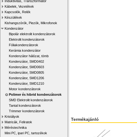
Induktivitás, Transzformátor
Kábelek, Vezetékek
Kapcsolók, Relék
Készülékek
Kishangszórók, Piezók, Mikrofonok
Kondenzátor
Bipolár elektrolit kondenzátorok
Elektrolit kondenzátorok
Fóliakondenzátorok
Kerámia kondenzátor
Kondenzátor hálózat, tömb
Kondenzátor, SMD0402
Kondenzátor, SMD0603
Kondenzátor, SMD0805
Kondenzátor, SMD1206
Kondenzátor, SMD1210
Motor kondenzátorok
Polimer és hibrid kondenzátorok
SMD Elektrolit kondenzátorok
Tantal kondenzátorok
Trimmer kondenzátorok
Kristályok
Termékajánló
Matricák, Feliratok
Méréstechnika
Mini PC, ipari PC, tartozékok