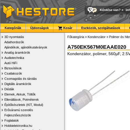
Kérdése van?
»
in
Kategóriák
Újdonságok
Kosár
Eszközök, szolgáltatások
3D nyomtatás
Főkategória
»
Kondenzátor
»
Polimer és hib
Adathordozók
A750EK567M0EAAE020
Ajándékok, ajándékutalványok
Analóg áramkörök
Kondenzátor, polimer, 560µF, 2.
Audiotechnika
Autó HiFi
Biztosítékok
Csatlakozók
Csomagolás és tárolás
Digitális áramkörök
Diódák
Elemek, Akkuk, Töltők
Ellenállások, Potméterek
Építőkészletek (KIT, Modul)
Erősáramú szerelés
Fejlesztőeszközök
Foglalatok
Hobbielektronika.hu