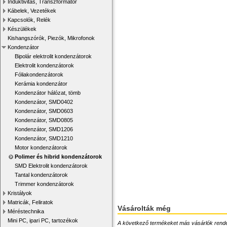
Induktivitás, Transzformátor
Kábelek, Vezetékek
Kapcsolók, Relék
Készülékek
Kishangszórók, Piezók, Mikrofonok
Kondenzátor
Bipolár elektrolit kondenzátorok
Elektrolit kondenzátorok
Fóliakondenzátorok
Kerámia kondenzátor
Kondenzátor hálózat, tömb
Kondenzátor, SMD0402
Kondenzátor, SMD0603
Kondenzátor, SMD0805
Kondenzátor, SMD1206
Kondenzátor, SMD1210
Motor kondenzátorok
Polimer és hibrid kondenzátorok
SMD Elektrolit kondenzátorok
Tantal kondenzátorok
Trimmer kondenzátorok
Kristályok
Matricák, Feliratok
Vásárolták még
Méréstechnika
Mini PC, ipari PC, tartozékok
A következő termékeket más vásárlók rendelték