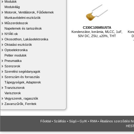
Modulok
Modulvilág
Motorok, Ventilátorok, Fűtőelemek
Munkavédelmi eszközök
Műszerdobozok
C330C105M5U5TA
Napelemek és tartozékok
Kondenzátor, kerámia, MLCC, 1uF,
Kond
NYÁK-ok
50V DC, Z5U, ±20%, THT
D
Okosotthon, Lakáselektronika
Oktatási eszközök
Optoelektronika
Peltier modulok
Pneumatika
Szenzorok
Szerelési segédanyagok
Szerszám és forrasztás
Tápegységek, Adapterek
Tranzisztorok
Varisztorok
Vegyszerek, ragasztók
Zavarszűrők, Ferritek
Főoldal
•
Szállítás
•
Súgó
•
GyIK
•
RMA
•
Általános szerződési fe
HESTO