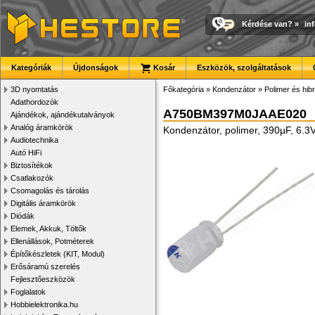
Kérdése van?
»
in
Kategóriák
Újdonságok
Kosár
Eszközök, szolgáltatások
3D nyomtatás
Főkategória
»
Kondenzátor
»
Polimer és hib
Adathordozók
A750BM397M0JAAE020
Ajándékok, ajándékutalványok
Analóg áramkörök
Kondenzátor, polimer, 390µF, 6.
Audiotechnika
Autó HiFi
Biztosítékok
Csatlakozók
Csomagolás és tárolás
Digitális áramkörök
Diódák
Elemek, Akkuk, Töltők
Ellenállások, Potméterek
Építőkészletek (KIT, Modul)
Erősáramú szerelés
Fejlesztőeszközök
Foglalatok
Hobbielektronika.hu