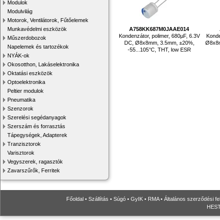
Modulok
Modulvilág
Motorok, Ventilátorok, Fűtőelemek
Munkavédelmi eszközök
A758KK687M0JAAE014
Kondenzátor, polimer, 680µF, 6.3V
Konde
Műszerdobozok
DC, Ø8x8mm, 3.5mm, ±20%,
Ø8x8m
Napelemek és tartozékok
-55...105°C, THT, low ESR
NYÁK-ok
Okosotthon, Lakáselektronika
Oktatási eszközök
Optoelektronika
Peltier modulok
Pneumatika
Szenzorok
Szerelési segédanyagok
Szerszám és forrasztás
Tápegységek, Adapterek
Tranzisztorok
Varisztorok
Vegyszerek, ragasztók
Zavarszűrők, Ferritek
Főoldal
•
Szállítás
•
Súgó
•
GyIK
•
RMA
•
Általános szerződési fe
HESTO