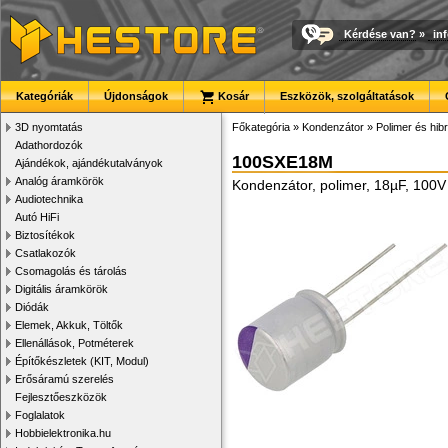
Kérdése van?
»
in
Kategóriák
Újdonságok
Kosár
Eszközök, szolgáltatások
3D nyomtatás
Főkategória
»
Kondenzátor
»
Polimer és hib
Adathordozók
100SXE18M
Ajándékok, ajándékutalványok
Analóg áramkörök
Kondenzátor, polimer, 18µF, 10
Audiotechnika
Autó HiFi
Biztosítékok
Csatlakozók
Csomagolás és tárolás
Digitális áramkörök
Diódák
Elemek, Akkuk, Töltők
Ellenállások, Potméterek
Építőkészletek (KIT, Modul)
Erősáramú szerelés
Fejlesztőeszközök
Foglalatok
Hobbielektronika.hu