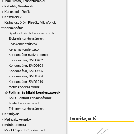
Induktivitás, Transzformátor
Kábelek, Vezetékek
Kapcsolók, Relék
Készülékek
Kishangszórók, Piezók, Mikrofonok
Kondenzátor
Bipolár elektrolit kondenzátorok
Elektrolit kondenzátorok
Fóliakondenzátorok
Kerámia kondenzátor
Kondenzátor hálózat, tömb
Kondenzátor, SMD0402
Kondenzátor, SMD0603
Kondenzátor, SMD0805
Kondenzátor, SMD1206
Kondenzátor, SMD1210
Motor kondenzátorok
Polimer és hibrid kondenzátorok
SMD Elektrolit kondenzátorok
Tantal kondenzátorok
Trimmer kondenzátorok
Kristályok
Termékajánló
Matricák, Feliratok
Méréstechnika
Mini PC, ipari PC, tartozékok