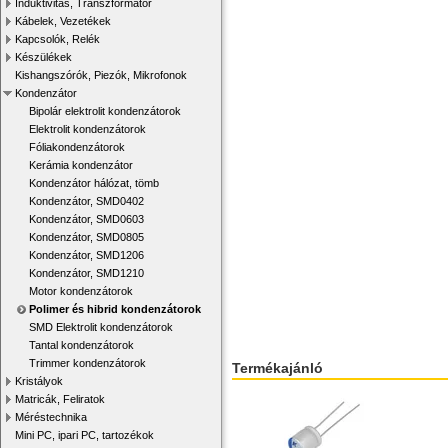
Induktivitás, Transzformátor
Kábelek, Vezetékek
Kapcsolók, Relék
Készülékek
Kishangszórók, Piezók, Mikrofonok
Kondenzátor
Bipolár elektrolit kondenzátorok
Elektrolit kondenzátorok
Fóliakondenzátorok
Kerámia kondenzátor
Kondenzátor hálózat, tömb
Kondenzátor, SMD0402
Kondenzátor, SMD0603
Kondenzátor, SMD0805
Kondenzátor, SMD1206
Kondenzátor, SMD1210
Motor kondenzátorok
Polimer és hibrid kondenzátorok
SMD Elektrolit kondenzátorok
Tantal kondenzátorok
Trimmer kondenzátorok
Termékajánló
Kristályok
Matricák, Feliratok
Méréstechnika
Mini PC, ipari PC, tartozékok