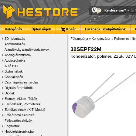
Kérdése van?
»
in
Kategóriák
Újdonságok
Kosár
Eszközök, szolgáltatások
3D nyomtatás
Főkategória
»
Kondenzátor
»
Polimer és hib
Adathordozók
32SEPF22M
Ajándékok, ajándékutalványok
Analóg áramkörök
Kondenzátor, polimer, 22µF, 32V
Audiotechnika
Autó HiFi
Biztosítékok
Csatlakozók
Csomagolás és tárolás
Digitális áramkörök
Diódák
Elemek, Akkuk, Töltők
Ellenállások, Potméterek
Építőkészletek (KIT, Modul)
Erősáramú szerelés
Fejlesztőeszközök
Foglalatok
Hobbielektronika.hu