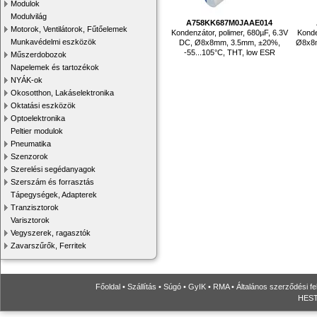
Modulok
Modulvilág
A758KK687M0JAAE014
Motorok, Ventilátorok, Fűtőelemek
Kondenzátor, polimer, 680µF, 6.3V
Konde
Munkavédelmi eszközök
DC, Ø8x8mm, 3.5mm, ±20%,
Ø8x8m
-55...105°C, THT, low ESR
Műszerdobozok
Napelemek és tartozékok
NYÁK-ok
Okosotthon, Lakáselektronika
Oktatási eszközök
Optoelektronika
Peltier modulok
Pneumatika
Szenzorok
Szerelési segédanyagok
Szerszám és forrasztás
Tápegységek, Adapterek
Tranzisztorok
Varisztorok
Vegyszerek, ragasztók
Zavarszűrők, Ferritek
Főoldal
•
Szállítás
•
Súgó
•
GyIK
•
RMA
•
Általános szerződési fe
HESTO