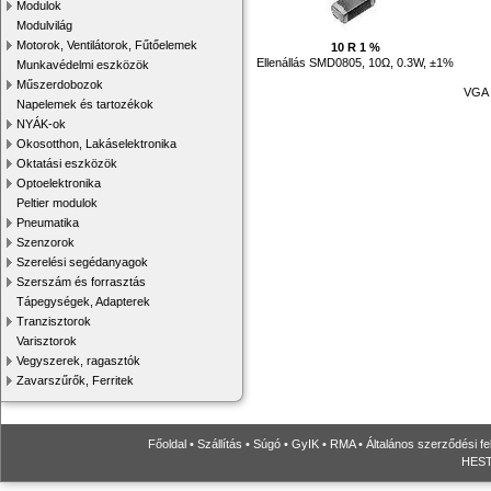
Modulok
Modulvilág
Motorok, Ventilátorok, Fűtőelemek
10 R 1 %
Ellenállás SMD0805, 10Ω, 0.3W, ±1%
Munkavédelmi eszközök
Műszerdobozok
VGA k
Napelemek és tartozékok
NYÁK-ok
Okosotthon, Lakáselektronika
Oktatási eszközök
Optoelektronika
Peltier modulok
Pneumatika
Szenzorok
Szerelési segédanyagok
Szerszám és forrasztás
Tápegységek, Adapterek
Tranzisztorok
Varisztorok
Vegyszerek, ragasztók
Zavarszűrők, Ferritek
Főoldal
•
Szállítás
•
Súgó
•
GyIK
•
RMA
•
Általános szerződési fe
HESTO