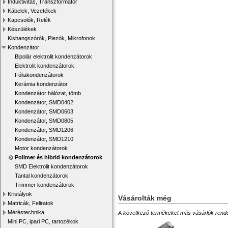
Induktivitás, Transzformátor
Kábelek, Vezetékek
Kapcsolók, Relék
Készülékek
Kishangszórók, Piezók, Mikrofonok
Kondenzátor
Bipolár elektrolit kondenzátorok
Elektrolit kondenzátorok
Fóliakondenzátorok
Kerámia kondenzátor
Kondenzátor hálózat, tömb
Kondenzátor, SMD0402
Kondenzátor, SMD0603
Kondenzátor, SMD0805
Kondenzátor, SMD1206
Kondenzátor, SMD1210
Motor kondenzátorok
Polimer és hibrid kondenzátorok
SMD Elektrolit kondenzátorok
Tantal kondenzátorok
Trimmer kondenzátorok
Kristályok
Vásárolták még
Matricák, Feliratok
Méréstechnika
A következő termékeket más vásárlók rendelték
Mini PC, ipari PC, tartozékok