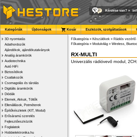
Kérdése van?
»
in
Kategóriák
Újdonságok
Kosár
Eszközök, szolgáltatások
3D nyomtatás
Főkategória
»
Készülékek
»
Rádiós vezérlő
Főkategória
»
Modulvilág
»
Wireless, Bluetoo
Adathordozók
Ajándékok, ajándékutalványok
RX-MULTI
Analóg áramkörök
Audiotechnika
Univerzális rádióvevő modul, 2C
Autó HiFi
Biztosítékok
Csatlakozók
Csomagolás és tárolás
Digitális áramkörök
Diódák
Elemek, Akkuk, Töltők
Ellenállások, Potméterek
Építőkészletek (KIT, Modul)
Erősáramú szerelés
Fejlesztőeszközök
Foglalatok
Hobbielektronika.hu