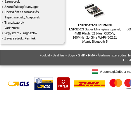
Szenzorok
Szerelési segédanyagok
Szerszám és forrasztás
Tápegységek, Adapterek
Tranzisztorok
ESP32-C3-SUPERMINI
Varisztorok
ESP32-C3 Super Mini fejlesztőpanel,
60
Vegyszerek, ragasztók
4MB Flash, 32 bites RISC-V,
160MHz, 2.4GHz Wi-Fi (802.11
Zavarszűrők, Ferritek
b/g/n), Bluetooth 5
Főoldal
•
Szállítás
•
Súgó
•
GyIK
•
RMA
•
Általános szerződési fe
HESTO
A csomagküldés a ma