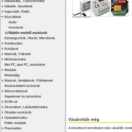
Induktivitás, Transzformátor
Kábelek, Vezetékek
Kapcsolók, Relék
Készülékek
Audio
Inverterek
Rádiós vezérlő eszközök
Kishangszórók, Piezók, Mikrofonok
Kondenzátor
Kristályok
Matricák, Feliratok
Méréstechnika
Mini PC, ipari PC, tartozékok
Modulok
Modulvilág
Motorok, Ventilátorok, Fűtőelemek
Munkavédelmi eszközök
Műszerdobozok
Napelemek és tartozékok
NYÁK-ok
Okosotthon, Lakáselektronika
Oktatási eszközök
Optoelektronika
Vásárolták még
Peltier modulok
A következő termékeket más vásárlók rendelték
Pneumatika