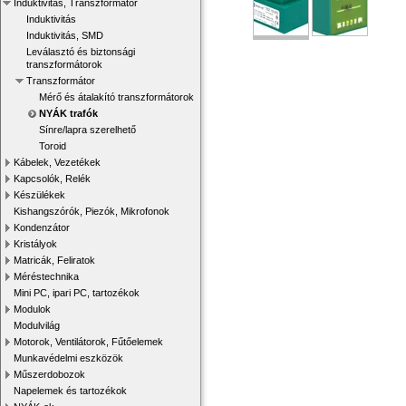
Induktivitás, Transzformátor
Induktivitás
Induktivitás, SMD
Leválasztó és biztonsági
transzformátorok
Transzformátor
Mérő és átalakító transzformátorok
NYÁK trafók
Sínre/lapra szerelhető
Toroid
Kábelek, Vezetékek
Kapcsolók, Relék
Készülékek
Kishangszórók, Piezók, Mikrofonok
Kondenzátor
Kristályok
Matricák, Feliratok
Méréstechnika
Mini PC, ipari PC, tartozékok
Modulok
Modulvilág
Motorok, Ventilátorok, Fűtőelemek
Munkavédelmi eszközök
Műszerdobozok
Napelemek és tartozékok