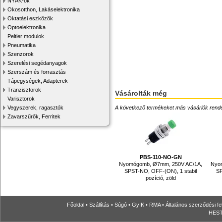
NYÁK-ok
Okosotthon, Lakáselektronika
Oktatási eszközök
Optoelektronika
Peltier modulok
Pneumatika
Szenzorok
Szerelési segédanyagok
Szerszám és forrasztás
Tápegységek, Adapterek
Tranzisztorok
Vásárolták még
Varisztorok
Vegyszerek, ragasztók
A következő termékeket más vásárlók rendelték
Zavarszűrők, Ferritek
PBS-110-NO-GN
Nyomógomb, Ø7mm, 250V AC/1A,
Nyo
SPST-NO, OFF-(ON), 1 stabil
SP
pozíció, zöld
Főoldal
•
Szállítás
•
Súgó
•
GyIK
•
RMA
•
Általános szerződési fe
HESTO