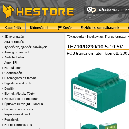
Kérdése van?
»
in
Kategóriák
Újdonságok
Kosár
Eszközök, szolgáltatások
3D nyomtatás
Főkategória
»
Induktivitás, Transzformátor
Adathordozók
TEZ10/D230/10.5-10.5V
Ajándékok, ajándékutalványok
Analóg áramkörök
PCB transzformátor, kiöntött, 23
Audiotechnika
Autó HiFi
Biztosítékok
Csatlakozók
Csomagolás és tárolás
Digitális áramkörök
Diódák
Elemek, Akkuk, Töltők
Ellenállások, Potméterek
Építőkészletek (KIT, Modul)
Erősáramú szerelés
Fejlesztőeszközök
Foglalatok
Hobbielektronika.hu