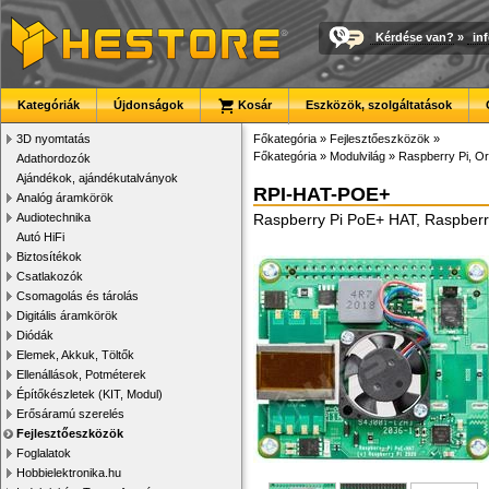
Kérdése van?
»
in
Kategóriák
Újdonságok
Kosár
Eszközök, szolgáltatások
3D nyomtatás
Főkategória
»
Fejlesztőeszközök
»
Főkategória
»
Modulvilág
»
Raspberry Pi, Or
Adathordozók
Ajándékok, ajándékutalványok
RPI-HAT-POE+
Analóg áramkörök
Audiotechnika
Raspberry Pi PoE+ HAT, Raspberry
Autó HiFi
Biztosítékok
Csatlakozók
Csomagolás és tárolás
Digitális áramkörök
Diódák
Elemek, Akkuk, Töltők
Ellenállások, Potméterek
Építőkészletek (KIT, Modul)
Erősáramú szerelés
Fejlesztőeszközök
Foglalatok
Hobbielektronika.hu