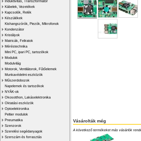
Induktivitás, Transzformátor
Kábelek, Vezetékek
Kapcsolók, Relék
Készülékek
Kishangszórók, Piezók, Mikrofonok
Kondenzátor
Kristályok
Matricák, Feliratok
Méréstechnika
Mini PC, ipari PC, tartozékok
Modulok
Modulvilág
Motorok, Ventilátorok, Fűtőelemek
Munkavédelmi eszközök
Műszerdobozok
Napelemek és tartozékok
NYÁK-ok
Okosotthon, Lakáselektronika
Oktatási eszközök
Optoelektronika
Peltier modulok
Pneumatika
Vásárolták még
Szenzorok
A következő termékeket más vásárlók rendelték
Szerelési segédanyagok
Szerszám és forrasztás