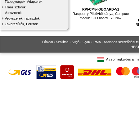
Tápegységek, Adapterek
Tranzisztorok
RPI-CM5-IOBOARD-V2
Varisztorok
Raspberry Pi bővítő kártya, Compute
module 5 IO board, SC1967
Vegyszerek, ragasztók
Zavarszűrők, Ferritek
R
Főoldal
•
Szállítás
•
Súgó
•
GyIK
•
RMA
•
Általános szerződési fe
HESTO
A csomagküldés a ma