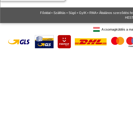
Főoldal
•
Szállítás
•
Súgó
•
GyIK
•
RMA
•
Általános szerződési fe
HESTO
A csomagküldés a ma