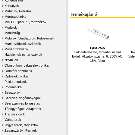
Kondenzátor
Kristályok
Matricák, Feliratok
Termékajánló
Méréstechnika
Mini PC, ipari PC, tartozékok
Modulok
Modulvilág
Motorok, Ventilátorok, Fűtőelemek
Munkavédelmi eszközök
FAM-2507
Műszerdobozok
Hálózati elosztó, tápkábel nélkül,
Hál
Napelemek és tartozékok
földelt, Aljzatok száma: 6, 250V AC,
földe
NYÁK-ok
16A, fehér
Okosotthon, Lakáselektronika
Oktatási eszközök
Optoelektronika
Peltier modulok
Pneumatika
Szenzorok
Szerelési segédanyagok
Szerszám és forrasztás
Tápegységek, Adapterek
Tranzisztorok
Varisztorok
Vegyszerek, ragasztók
Zavarszűrők, Ferritek