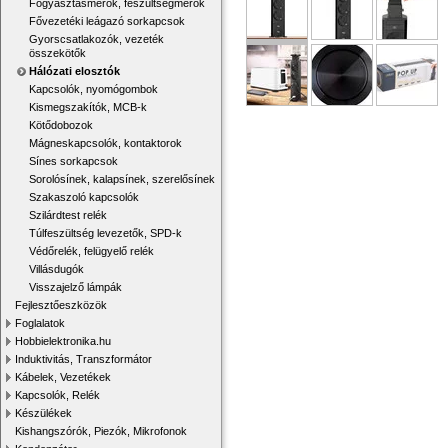
Fogyasztásmérők, feszültségmérők
Fővezetéki leágazó sorkapcsok
Gyorscsatlakozók, vezeték
összekötők
Hálózati elosztók
Kapcsolók, nyomógombok
Kismegszakítók, MCB-k
Kötődobozok
Mágneskapcsolók, kontaktorok
Sínes sorkapcsok
Sorolósínek, kalapsínek, szerelősínek
Szakaszoló kapcsolók
Szilárdtest relék
Túlfeszültség levezetők, SPD-k
Védőrelék, felügyelő relék
Villásdugók
Visszajelző lámpák
Fejlesztőeszközök
Foglalatok
Hobbielektronika.hu
Induktivitás, Transzformátor
Kábelek, Vezetékek
Kapcsolók, Relék
Készülékek
Kishangszórók, Piezók, Mikrofonok