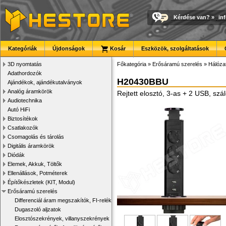
Kérdése van?
»
in
Kategóriák
Újdonságok
Kosár
Eszközök, szolgáltatások
3D nyomtatás
Főkategória
»
Erősáramú szerelés
»
Hálózat
Adathordozók
H20430BBU
Ajándékok, ajándékutalványok
Analóg áramkörök
Rejtett elosztó, 3-as + 2 USB, szálc
Audiotechnika
Autó HiFi
Biztosítékok
Csatlakozók
Csomagolás és tárolás
Digitális áramkörök
Diódák
Elemek, Akkuk, Töltők
Ellenállások, Potméterek
Építőkészletek (KIT, Modul)
Erősáramú szerelés
Differenciál áram megszakítók, FI-relék
Dugaszoló aljzatok
Elosztószekrények, villanyszekrények