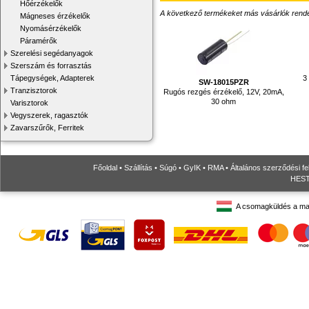
Hőérzékelők
A következő termékeket más vásárlók rendelték
Mágneses érzékelők
Nyomásérzékelők
Páramérők
Szerelési segédanyagok
Szerszám és forrasztás
3 
Tápegységek, Adapterek
SW-18015PZR
Tranzisztorok
Rugós rezgés érzékelő, 12V, 20mA,
30 ohm
Varisztorok
Vegyszerek, ragasztók
Zavarszűrők, Ferritek
Főoldal
•
Szállítás
•
Súgó
•
GyIK
•
RMA
•
Általános szerződési fe
HESTO
A csomagküldés a ma