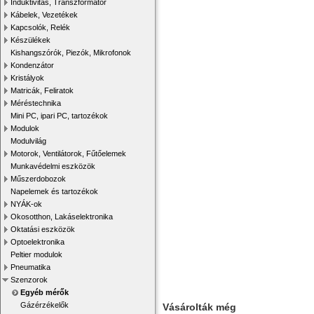
Induktivitás, Transzformátor
Kábelek, Vezetékek
Kapcsolók, Relék
Készülékek
Kishangszórók, Piezók, Mikrofonok
Kondenzátor
Kristályok
Matricák, Feliratok
Méréstechnika
Mini PC, ipari PC, tartozékok
Modulok
Modulvilág
Motorok, Ventilátorok, Fűtőelemek
Munkavédelmi eszközök
Műszerdobozok
Napelemek és tartozékok
NYÁK-ok
Okosotthon, Lakáselektronika
Oktatási eszközök
Optoelektronika
Peltier modulok
Pneumatika
Szenzorok
Egyéb mérők
Gázérzékelők
Vásárolták még