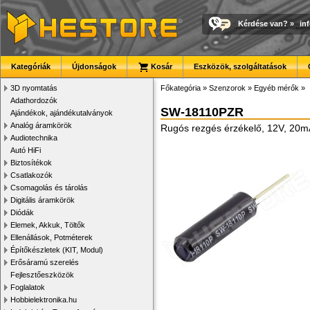
Kérdése van?
»
in
Kategóriák
Újdonságok
Kosár
Eszközök, szolgáltatások
3D nyomtatás
Főkategória
»
Szenzorok
»
Egyéb mérők
»
Adathordozók
SW-18110PZR
Ajándékok, ajándékutalványok
Analóg áramkörök
Rugós rezgés érzékelő, 12V, 20
Audiotechnika
Autó HiFi
Biztosítékok
Csatlakozók
Csomagolás és tárolás
Digitális áramkörök
Diódák
Elemek, Akkuk, Töltők
Ellenállások, Potméterek
Építőkészletek (KIT, Modul)
Erősáramú szerelés
Fejlesztőeszközök
Foglalatok
Hobbielektronika.hu