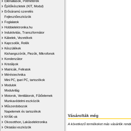
Ellenállások, Potméterek
Építőkészletek (KIT, Modul)
Erősáramú szerelés
Fejlesztőeszközök
Foglalatok
Hobbielektronika.hu
Induktivitás, Transzformátor
Kábelek, Vezetékek
Kapcsolók, Relék
Készülékek
Kishangszórók, Piezók, Mikrofonok
Kondenzátor
Kristályok
Matricák, Feliratok
Méréstechnika
Mini PC, ipari PC, tartozékok
Modulok
Modulvilág
Motorok, Ventilátorok, Fűtőelemek
Munkavédelmi eszközök
Műszerdobozok
Napelemek és tartozékok
Vásárolták még
NYÁK-ok
Okosotthon, Lakáselektronika
A következő termékeket más vásárlók rendelték
Oktatási eszközök