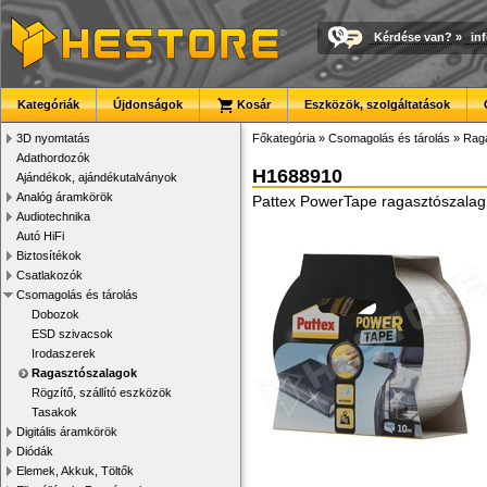
Kérdése van?
»
in
Kategóriák
Újdonságok
Kosár
Eszközök, szolgáltatások
3D nyomtatás
Főkategória
»
Csomagolás és tárolás
»
Rag
Adathordozók
H1688910
Ajándékok, ajándékutalványok
Analóg áramkörök
Pattex PowerTape ragasztószalag,
Audiotechnika
Autó HiFi
Biztosítékok
Csatlakozók
Csomagolás és tárolás
Dobozok
ESD szivacsok
Irodaszerek
Ragasztószalagok
Rögzítő, szállító eszközök
Tasakok
Digitális áramkörök
Diódák
Elemek, Akkuk, Töltők