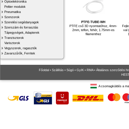
Optoelektronika
Peltier modulok
Pneumatika
Szenzorok
PTFE-TUBE-WH
Szerelési segédanyagok
PTFE cső 3D nyomtatóhoz, 4mm-
Fejl
Szerszám és forrasztás
2mm, teflon, fehér, 1.75mm-es
val 
Tápegységek, Adapterek
filamenthez
Tranzisztorok
Varisztorok
Vegyszerek, ragasztók
Zavarszűrők, Ferritek
Főoldal
•
Szállítás
•
Súgó
•
GyIK
•
RMA
•
Általános szerződési fe
HESTO
A csomagküldés a ma