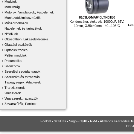
Modulok
Modulvilág
Motorok, Ventilátorok, Fűtőelemek
8103LGMA040LTN01E0
Munkavédelmi eszközök
Kondenzátor, elektrolit, 10000µF, 63V,
Műszerdobozok
Fesz
10mm, Ø35x40mm, -40...105°C
Napelemek és tartozékok
NYÁK-ok
Okosotthon, Lakáselektronika
Oktatási eszközök
Optoelektronika
Peltier modulok
Pneumatika
Szenzorok
Szerelési segédanyagok
Szerszám és forrasztás
Tápegységek, Adapterek
Tranzisztorok
Varisztorok
Vegyszerek, ragasztók
Zavarszűrők, Ferritek
Főoldal
•
Szállítás
•
Súgó
•
GyIK
•
RMA
•
Általános szerződési fe
HESTO