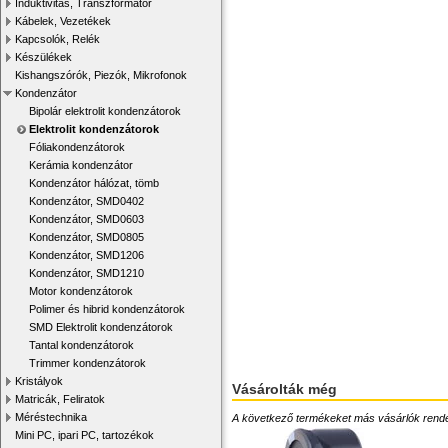
Induktivitás, Transzformátor
Kábelek, Vezetékek
Kapcsolók, Relék
Készülékek
Kishangszórók, Piezók, Mikrofonok
Kondenzátor
Bipolár elektrolit kondenzátorok
Elektrolit kondenzátorok
Fóliakondenzátorok
Kerámia kondenzátor
Kondenzátor hálózat, tömb
Kondenzátor, SMD0402
Kondenzátor, SMD0603
Kondenzátor, SMD0805
Kondenzátor, SMD1206
Kondenzátor, SMD1210
Motor kondenzátorok
Polimer és hibrid kondenzátorok
SMD Elektrolit kondenzátorok
Tantal kondenzátorok
Trimmer kondenzátorok
Kristályok
Vásárolták még
Matricák, Feliratok
Méréstechnika
A következő termékeket más vásárlók rendelték
Mini PC, ipari PC, tartozékok