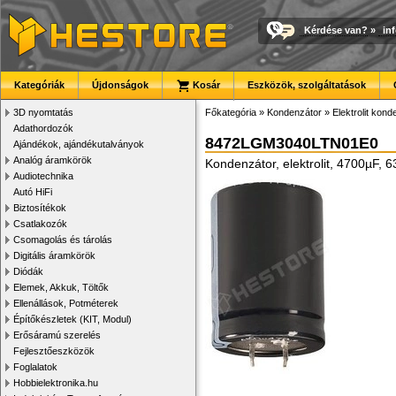
Kérdése van?
»
in
Kategóriák
Újdonságok
Kosár
Eszközök, szolgáltatások
3D nyomtatás
Főkategória
»
Kondenzátor
»
Elektrolit kon
Adathordozók
8472LGM3040LTN01E0
Ajándékok, ajándékutalványok
Analóg áramkörök
Kondenzátor, elektrolit, 4700µF
Audiotechnika
Autó HiFi
Biztosítékok
Csatlakozók
Csomagolás és tárolás
Digitális áramkörök
Diódák
Elemek, Akkuk, Töltők
Ellenállások, Potméterek
Építőkészletek (KIT, Modul)
Erősáramú szerelés
Fejlesztőeszközök
Foglalatok
Hobbielektronika.hu