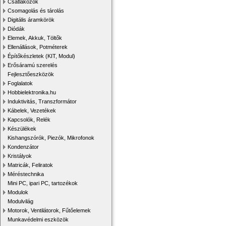
Csatlakozók
Csomagolás és tárolás
Digitális áramkörök
Diódák
Elemek, Akkuk, Töltők
Ellenállások, Potméterek
Építőkészletek (KIT, Modul)
Erősáramú szerelés
Fejlesztőeszközök
Foglalatok
Hobbielektronika.hu
Induktivitás, Transzformátor
Kábelek, Vezetékek
Kapcsolók, Relék
Készülékek
Kishangszórók, Piezók, Mikrofonok
Kondenzátor
Kristályok
Matricák, Feliratok
Méréstechnika
Mini PC, ipari PC, tartozékok
Modulok
Modulvilág
Motorok, Ventilátorok, Fűtőelemek
Munkavédelmi eszközök