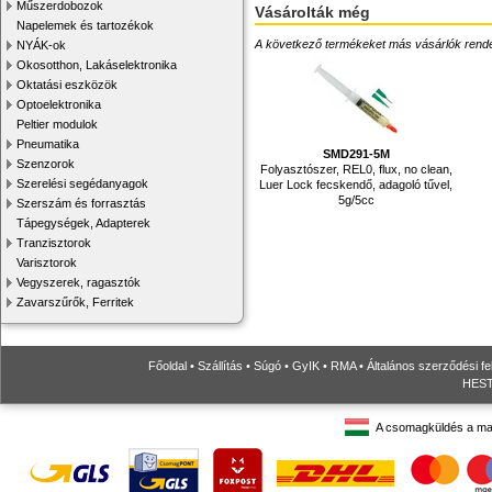
Műszerdobozok
Vásárolták még
Napelemek és tartozékok
A következő termékeket más vásárlók rendelték
NYÁK-ok
Okosotthon, Lakáselektronika
Oktatási eszközök
Optoelektronika
Peltier modulok
Pneumatika
SMD291-5M
Szenzorok
Folyasztószer, REL0, flux, no clean,
Szerelési segédanyagok
Luer Lock fecskendő, adagoló tűvel,
5g/5cc
Szerszám és forrasztás
Tápegységek, Adapterek
Tranzisztorok
Varisztorok
Vegyszerek, ragasztók
Zavarszűrők, Ferritek
Főoldal
•
Szállítás
•
Súgó
•
GyIK
•
RMA
•
Általános szerződési fe
HESTO
A csomagküldés a ma