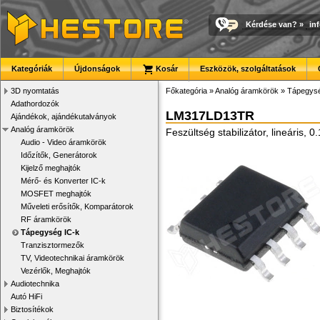
Kérdése van?
»
in
Kategóriák
Újdonságok
Kosár
Eszközök, szolgáltatások
3D nyomtatás
Főkategória
»
Analóg áramkörök
»
Tápegysé
Adathordozók
LM317LD13TR
Ajándékok, ajándékutalványok
Analóg áramkörök
Feszültség stabilizátor, lineáris, 
Audio - Video áramkörök
Időzítők, Generátorok
Kijelző meghajtók
Mérő- és Konverter IC-k
MOSFET meghajtók
Műveleti erősítők, Komparátorok
RF áramkörök
Tápegység IC-k
Tranzisztormezők
TV, Videotechnikai áramkörök
Vezérlők, Meghajtók
Audiotechnika
Autó HiFi
Biztosítékok