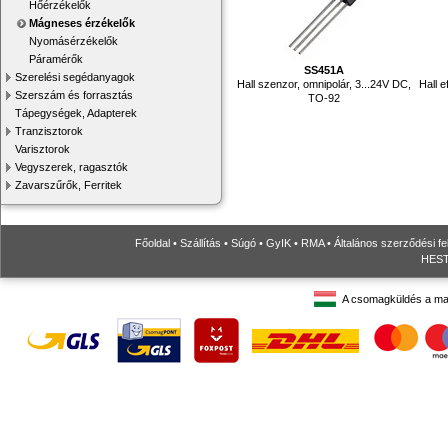
Hőérzékelők
Mágneses érzékelők
Nyomásérzékelők
Páramérők
SS451A
Szerelési segédanyagok
Hall szenzor, omnipolár, 3...24V DC,
Hall e
Szerszám és forrasztás
TO-92
Tápegységek, Adapterek
Tranzisztorok
Varisztorok
Vegyszerek, ragasztók
Zavarszűrők, Ferritek
Főoldal
•
Szállítás
•
Súgó
•
GyIK
•
RMA
•
Általános szerződési fe
HESTO
A csomagküldés a ma