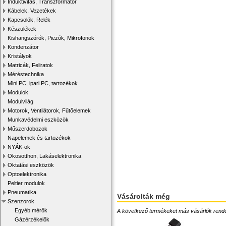
Induktivitás, Transzformátor
Kábelek, Vezetékek
Kapcsolók, Relék
Készülékek
Kishangszórók, Piezók, Mikrofonok
Kondenzátor
Kristályok
Matricák, Feliratok
Méréstechnika
Mini PC, ipari PC, tartozékok
Modulok
Modulvilág
Motorok, Ventilátorok, Fűtőelemek
Munkavédelmi eszközök
Műszerdobozok
Napelemek és tartozékok
NYÁK-ok
Okosotthon, Lakáselektronika
Oktatási eszközök
Optoelektronika
Peltier modulok
Pneumatika
Vásárolták még
Szenzorok
Egyéb mérők
A következő termékeket más vásárlók rendelték
Gázérzékelők