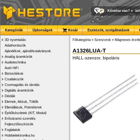
Kérdése van?
»
in
Kategóriák
Újdonságok
Kosár
Eszközök, szolgáltatások
3D nyomtatás
Főkategória
»
Szenzorok
»
Mágneses érzék
Adathordozók
A1326LUA-T
Ajándékok, ajándékutalványok
Analóg áramkörök
HALL-szenzor, bipoláris
Audiotechnika
Autó HiFi
Biztosítékok
Csatlakozók
Csomagolás és tárolás
Digitális áramkörök
Diódák
Elemek, Akkuk, Töltők
Ellenállások, Potméterek
Építőkészletek (KIT, Modul)
Erősáramú szerelés
Fejlesztőeszközök
Foglalatok
Hobbielektronika.hu