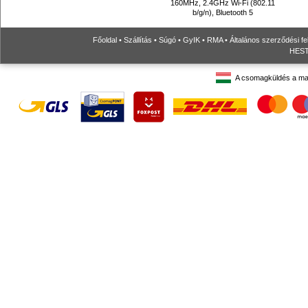
160MHz, 2.4GHz Wi-Fi (802.11
b/g/n), Bluetooth 5
Főoldal
•
Szállítás
•
Súgó
•
GyIK
•
RMA
•
Általános szerződési fe
HESTO
A csomagküldés a ma