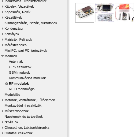
Induktivitás, Transzformátor
Kábelek, Vezetékek
Kapcsolók, Relék
Készülékek
Kishangszórók, Piezók, Mikrofonok
Kondenzátor
Kristályok
Matricák, Feliratok
Méréstechnika
Mini PC, ipari PC, tartozékok
Modulok
Antennák
GPS eszközök
GSM modulok
Kommunikációs modulok
RF modulok
RFID technológia
Modulvilág
Motorok, Ventilátorok, Fűtőelemek
Munkavédelmi eszközök
Műszerdobozok
Napelemek és tartozékok
NYÁK-ok
Okosotthon, Lakáselektronika
Oktatási eszközök