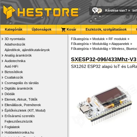
Kérdése van?
»
in
Kategóriák
Újdonságok
Kosár
Eszközök, szolgáltatások
3D nyomtatás
Főkategória
»
Modulok
»
RF modulok
»
Főkategória
»
Modulvilág
»
Alappanelek
»
Adathordozók
Főkategória
»
Modulvilág
»
Wireless, Bluetoo
Ajándékok, ajándékutalványok
Analóg áramkörök
SXESP32-096/433Mhz-V3
Audiotechnika
SX1262 ESP32 alapú IoT és LoRa
Autó HiFi
Biztosítékok
Csatlakozók
Csomagolás és tárolás
Digitális áramkörök
Diódák
Elemek, Akkuk, Töltők
Ellenállások, Potméterek
Építőkészletek (KIT, Modul)
Erősáramú szerelés
Fejlesztőeszközök
Foglalatok
Hobbielektronika.hu