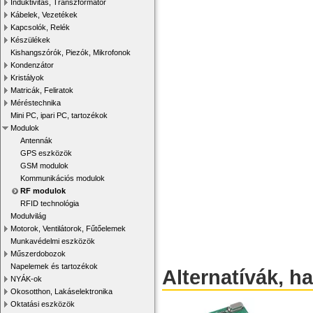
Induktivitás, Transzformátor
Kábelek, Vezetékek
Kapcsolók, Relék
Készülékek
Kishangszórók, Piezók, Mikrofonok
Kondenzátor
Kristályok
Matricák, Feliratok
Méréstechnika
Mini PC, ipari PC, tartozékok
Modulok
Antennák
GPS eszközök
GSM modulok
Kommunikációs modulok
RF modulok
RFID technológia
Modulvilág
Motorok, Ventilátorok, Fűtőelemek
Munkavédelmi eszközök
Műszerdobozok
Napelemek és tartozékok
Alternatívák, h
NYÁK-ok
Okosotthon, Lakáselektronika
Oktatási eszközök