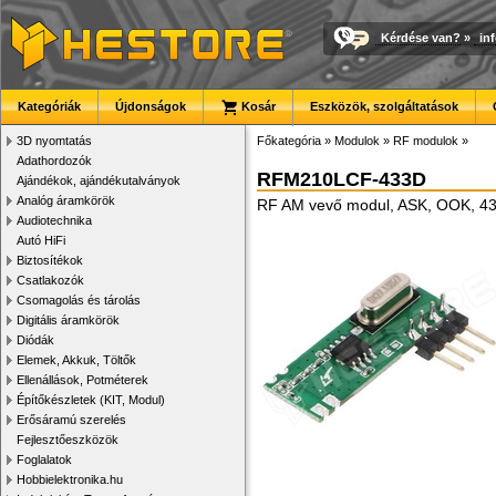
Kérdése van?
»
in
Kategóriák
Újdonságok
Kosár
Eszközök, szolgáltatások
3D nyomtatás
Főkategória
»
Modulok
»
RF modulok
»
Adathordozók
RFM210LCF-433D
Ajándékok, ajándékutalványok
Analóg áramkörök
RF AM vevő modul, ASK, OOK, 4
Audiotechnika
Autó HiFi
Biztosítékok
Csatlakozók
Csomagolás és tárolás
Digitális áramkörök
Diódák
Elemek, Akkuk, Töltők
Ellenállások, Potméterek
Építőkészletek (KIT, Modul)
Erősáramú szerelés
Fejlesztőeszközök
Foglalatok
Hobbielektronika.hu