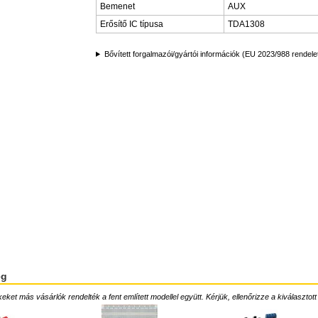
Bemenet
AUX
Erősítő IC típusa
TDA1308
Bővített forgalmazói/gyártói információk (EU 2023/988 rendele
ég
ket más vásárlók rendelték a fent említett modellel együtt. Kérjük, ellenőrizze a kiválasztott