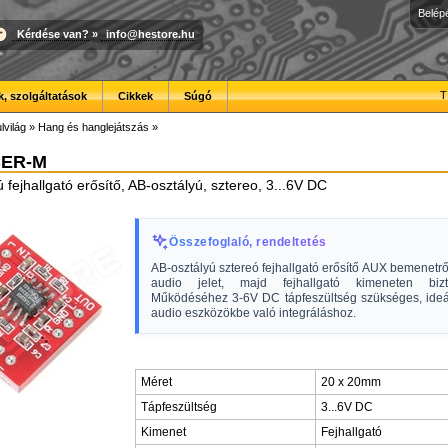
Belép
Kérdése van?
»
info@hestore.hu
T
, szolgáltatások
Cikkek
Súgó
lvilág
»
Hang és hanglejátszás
»
CER-M
fejhallgató erősítő, AB-osztályú, sztereo, 3...6V DC
Összefoglaló, rendeltetés
AB-osztályú sztereó fejhallgató erősítő AUX bemenetrő
audio jelet, majd fejhallgató kimeneten bizto
Működéséhez 3-6V DC tápfeszültség szükséges, ideá
audio eszközökbe való integráláshoz.
Méret
20 x 20mm
Tápfeszültség
3...6V DC
Kimenet
Fejhallgató