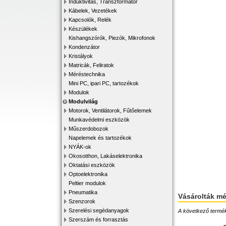
Induktivitás, Transzformátor
Kábelek, Vezetékek
Kapcsolók, Relék
Készülékek
Kishangszórók, Piezók, Mikrofonok
Kondenzátor
Kristályok
Matricák, Feliratok
Méréstechnika
Mini PC, ipari PC, tartozékok
Modulok
Modulvilág
Motorok, Ventilátorok, Fűtőelemek
Munkavédelmi eszközök
Műszerdobozok
Napelemek és tartozékok
NYÁK-ok
Okosotthon, Lakáselektronika
Oktatási eszközök
Optoelektronika
Peltier modulok
Pneumatika
Vásárolták m
Szenzorok
Szerelési segédanyagok
A következő terméke
Szerszám és forrasztás