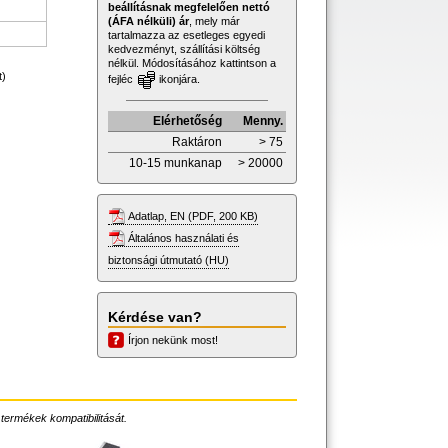
beállításnak megfelelően nettó
(ÁFA nélküli) ár
, mely már
tartalmazza az esetleges egyedi
kedvezményt, szállítási költség
nélkül. Módosításához kattintson a
t)
fejléc
ikonjára.
Elérhetőség
Menny.
Raktáron
> 75
10-15 munkanap
> 20000
Adatlap, EN (PDF, 200 KB)
Általános használati és
biztonsági útmutató (HU)
Kérdése van?
Írjon nekünk most!
 termékek kompatibilitását.