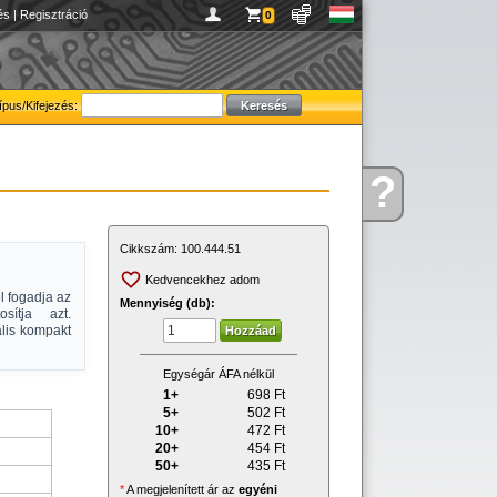
és
|
Regisztráció
0
ípus/Kifejezés:
?
Kérdése
van
Cikkszám:
100.444.51
Kedvencekhez adom
l fogadja az
Mennyiség (db):
sítja azt.
lis kompakt
Egységár ÁFA nélkül
1+
698
Ft
5+
502
Ft
10+
472
Ft
20+
454
Ft
50+
435
Ft
*
A megjelenített ár az
egyéni