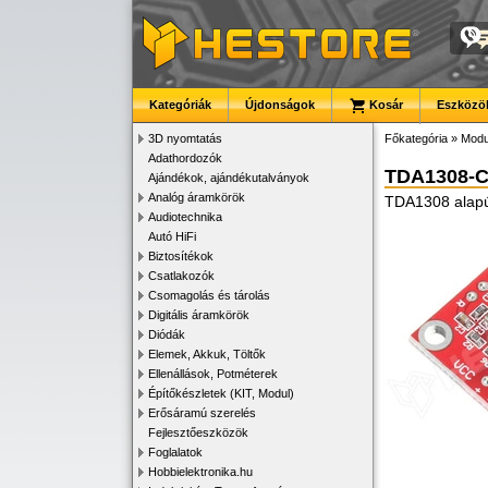
Kategóriák
Újdonságok
Kosár
Eszközök
3D nyomtatás
Főkategória
»
Modu
Adathordozók
TDA1308-
Ajándékok, ajándékutalványok
Analóg áramkörök
TDA1308 alapú 
Audiotechnika
Autó HiFi
Biztosítékok
Csatlakozók
Csomagolás és tárolás
Digitális áramkörök
Diódák
Elemek, Akkuk, Töltők
Ellenállások, Potméterek
Építőkészletek (KIT, Modul)
Erősáramú szerelés
Fejlesztőeszközök
Foglalatok
Hobbielektronika.hu