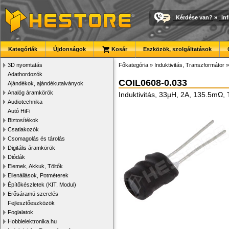
Kérdése van?
»
in
Kategóriák
Újdonságok
Kosár
Eszközök, szolgáltatások
3D nyomtatás
Főkategória
»
Induktivitás, Transzformátor
Adathordozók
COIL0608-0.033
Ajándékok, ajándékutalványok
Analóg áramkörök
Induktivitás, 33µH, 2A, 135.5mΩ,
Audiotechnika
Autó HiFi
Biztosítékok
Csatlakozók
Csomagolás és tárolás
Digitális áramkörök
Diódák
Elemek, Akkuk, Töltők
Ellenállások, Potméterek
Építőkészletek (KIT, Modul)
Erősáramú szerelés
Fejlesztőeszközök
Foglalatok
Hobbielektronika.hu