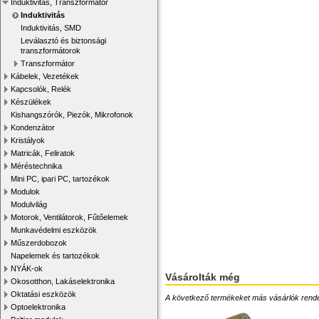
Induktivitás, Transzformátor
Induktivitás
Induktivitás, SMD
Leválasztó és biztonsági
transzformátorok
Transzformátor
Kábelek, Vezetékek
Kapcsolók, Relék
Készülékek
Kishangszórók, Piezók, Mikrofonok
Kondenzátor
Kristályok
Matricák, Feliratok
Méréstechnika
Mini PC, ipari PC, tartozékok
Modulok
Modulvilág
Motorok, Ventilátorok, Fűtőelemek
Munkavédelmi eszközök
Műszerdobozok
Napelemek és tartozékok
NYÁK-ok
Vásárolták még
Okosotthon, Lakáselektronika
Oktatási eszközök
A következő termékeket más vásárlók rendelték
Optoelektronika