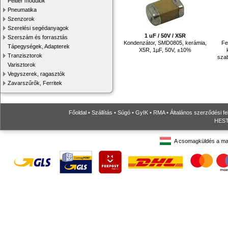
Peltier modulok
Pneumatika
Szenzorok
Szerelési segédanyagok
1 uF / 50V / X5R
Szerszám és forrasztás
Kondenzátor, SMD0805, kerámia,
Fe
Tápegységek, Adapterek
X5R, 1µF, 50V, ±10%
Tranzisztorok
szab
Varisztorok
Vegyszerek, ragasztók
Zavarszűrők, Ferritek
Főoldal
•
Szállítás
•
Súgó
•
GyIK
•
RMA
•
Általános szerződési fe
HESTO
A csomagküldés a ma