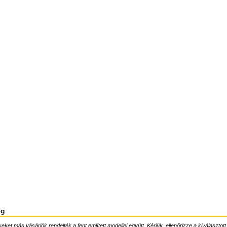
ég
ket más vásárlók rendelték a fent említett modellel együtt. Kérjük, ellenőrizze a kiválasztott