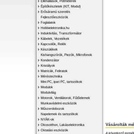
Ellenállások, Potméterek
Építőkészletek (KIT, Modul)
Erősáramú szerelés
Fejlesztőeszközök
Foglalatok
Hobbielektronika.hu
Induktivitás, Transzformátor
Kábelek, Vezetékek
Kapcsolók, Relék
Készülékek
Kishangszórók, Piezók, Mikrofonok
Kondenzátor
Kristályok
Matricák, Feliratok
Méréstechnika
Mini PC, ipari PC, tartozékok
Modulok
Modulvilág
Motorok, Ventilátorok, Fűtőelemek
Munkavédelmi eszközök
Műszerdobozok
Napelemek és tartozékok
NYÁK-ok
Vásárolták m
Okosotthon, Lakáselektronika
Oktatási eszközök
A következő terméke