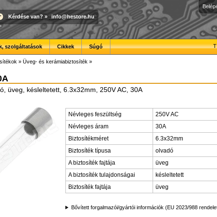
Belép
Kérdése van?
»
info@hestore.hu
T
, szolgáltatások
Cikkek
Súgó
sítékok
»
Üveg- és kerámiabiztosíték
»
0A
dó, üveg, késleltetett, 6.3x32mm, 250V AC, 30A
Névleges feszültség
250V AC
Névleges áram
30A
Biztosítékméret
6.3x32mm
Biztosíték típusa
olvadó
A biztosíték fajtája
üveg
A biztosíték tulajdonságai
késleltetett
Biztosíték fajtája
üveg
Bővített forgalmazói/gyártói információk (EU 2023/988 rendele