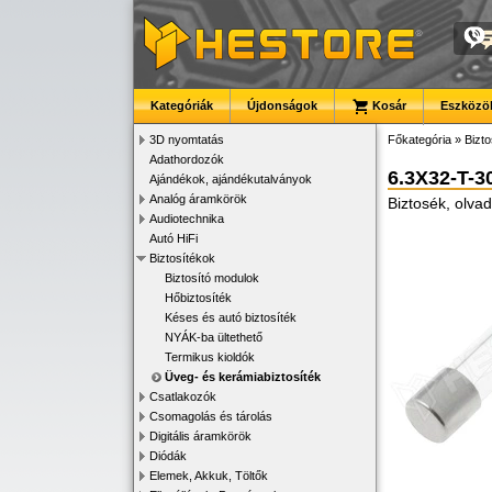
Kategóriák
Újdonságok
Kosár
Eszközök
3D nyomtatás
Főkategória
»
Bizto
Adathordozók
6.3X32-T-3
Ajándékok, ajándékutalványok
Analóg áramkörök
Biztosék, olva
Audiotechnika
Autó HiFi
Biztosítékok
Biztosító modulok
Hőbiztosíték
Késes és autó biztosíték
NYÁK-ba ültethető
Termikus kioldók
Üveg- és kerámiabiztosíték
Csatlakozók
Csomagolás és tárolás
Digitális áramkörök
Diódák
Elemek, Akkuk, Töltők