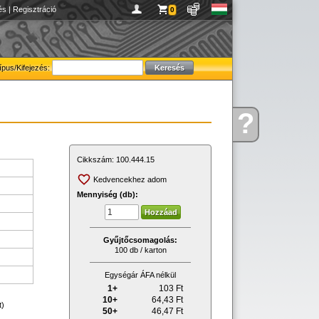
és
|
Regisztráció
0
ípus/Kifejezés:
?
Kérdése
van
Cikkszám:
100.444.15
Kedvencekhez adom
Mennyiség (db):
Gyűjtőcsomagolás:
100 db / karton
Egységár ÁFA nélkül
1+
103
Ft
10+
64,43
Ft
t)
50+
46,47
Ft