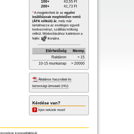
100+
43,55
Ft
200+
41,73
Ft
*
A megjelenített ár az
egyéni
beállításnak megfelelően nettó
(ÁFA nélküli) ár
, mely már
tartalmazza az esetleges egyedi
kedvezményt, szállítási költség
nélkül. Módosításához kattintson a
fejléc
ikonjára.
Elérhetőség
Menny.
Raktáron
> 15
10-15 munkanap
> 20000
Általános használati és
biztonsági útmutató (HU)
Kérdése van?
Írjon nekünk most!
 termékek kompatibilitását.