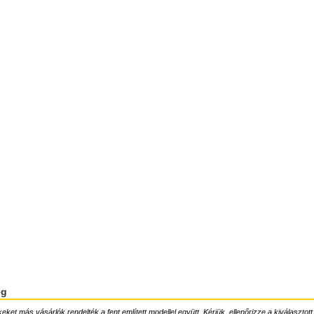
ég
ket más vásárlók rendelték a fent említett modellel együtt. Kérjük, ellenőrizze a kiválasztott