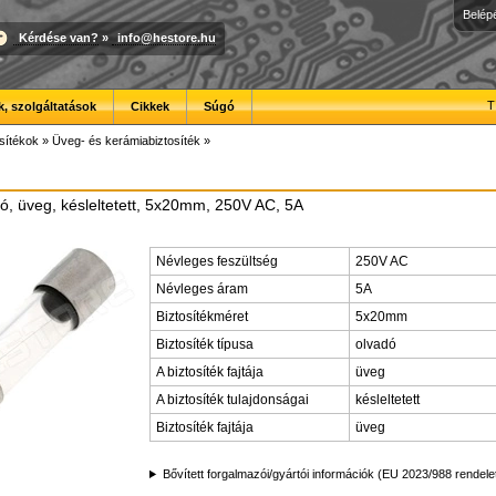
Belép
Kérdése van?
»
info@hestore.hu
T
, szolgáltatások
Cikkek
Súgó
sítékok
»
Üveg- és kerámiabiztosíték
»
dó, üveg, késleltetett, 5x20mm, 250V AC, 5A
Névleges feszültség
250V AC
Névleges áram
5A
Biztosítékméret
5x20mm
Biztosíték típusa
olvadó
A biztosíték fajtája
üveg
A biztosíték tulajdonságai
késleltetett
Biztosíték fajtája
üveg
Bővített forgalmazói/gyártói információk (EU 2023/988 rendele