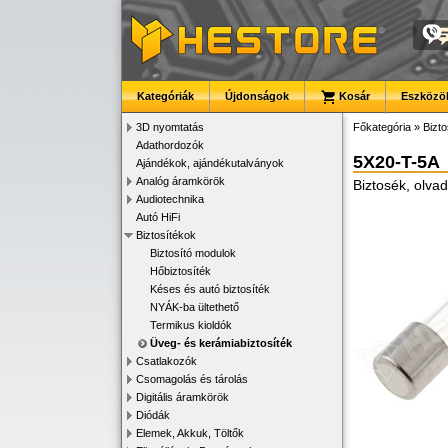
Kategóriák
Újdonságok
Kosár
Eszközök
3D nyomtatás
Főkategória
»
Bizto
Adathordozók
5X20-T-5A
Ajándékok, ajándékutalványok
Analóg áramkörök
Biztosék, olva
Audiotechnika
Autó HiFi
Biztosítékok
Biztosító modulok
Hőbiztosíték
Késes és autó biztosíték
NYÁK-ba ültethető
Termikus kioldók
Üveg- és kerámiabiztosíték
Csatlakozók
Csomagolás és tárolás
Digitális áramkörök
Diódák
Elemek, Akkuk, Töltők