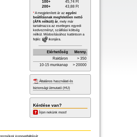
100+
45,74
Ft
200+
43,88
Ft
*
A megjelenített ár az
egyéni
beállításnak megfelelően nettó
(ÁFA nélküli) ár
, mely már
tartalmazza az esetleges egyedi
kedvezményt, szállítási költség
nélkül. Módosításához kattintson a
fejléc
ikonjára.
Elérhetőség
Menny.
Raktáron
> 350
10-15 munkanap
> 20000
Általános használati és
biztonsági útmutató (HU)
Kérdése van?
Írjon nekünk most!
 termékek kompatibilitását.