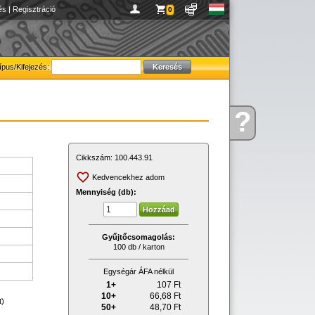
és
|
Regisztráció
0
ípus/Kifejezés:
?
Kérdése
van
Cikkszám:
100.443.91
Kedvencekhez adom
Mennyiség (db):
Gyűjtőcsomagolás:
100 db / karton
Egységár ÁFA nélkül
1+
107
Ft
10+
66,68
Ft
t)
50+
48,70
Ft