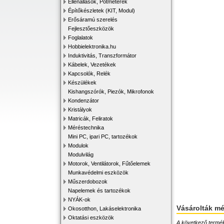
Ellenállások, Potméterek
Építőkészletek (KIT, Modul)
Erősáramú szerelés
Fejlesztőeszközök
Foglalatok
Hobbielektronika.hu
Induktivitás, Transzformátor
Kábelek, Vezetékek
Kapcsolók, Relék
Készülékek
Kishangszórók, Piezók, Mikrofonok
Kondenzátor
Kristályok
Matricák, Feliratok
Méréstechnika
Mini PC, ipari PC, tartozékok
Modulok
Modulvilág
Motorok, Ventilátorok, Fűtőelemek
Munkavédelmi eszközök
Műszerdobozok
Napelemek és tartozékok
NYÁK-ok
Vásárolták m
Okosotthon, Lakáselektronika
Oktatási eszközök
A következő terméke