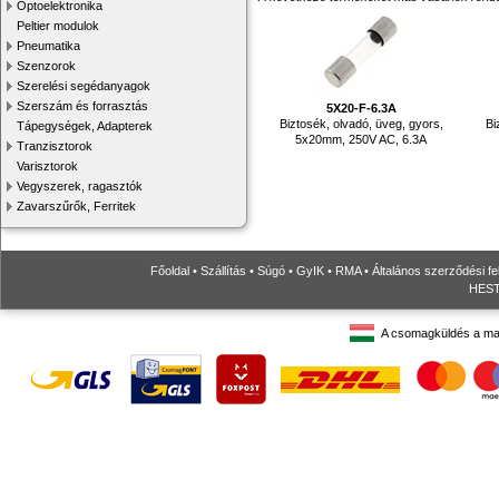
Optoelektronika
Peltier modulok
Pneumatika
Szenzorok
Szerelési segédanyagok
Szerszám és forrasztás
5X20-F-6.3A
Biztosék, olvadó, üveg, gyors,
Bi
Tápegységek, Adapterek
5x20mm, 250V AC, 6.3A
Tranzisztorok
Varisztorok
Vegyszerek, ragasztók
Zavarszűrők, Ferritek
Főoldal
•
Szállítás
•
Súgó
•
GyIK
•
RMA
•
Általános szerződési fe
HESTO
A csomagküldés a ma