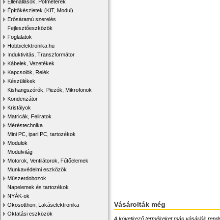
Ellenállások, Potméterek
Építőkészletek (KIT, Modul)
Erősáramú szerelés
Fejlesztőeszközök
Foglalatok
Hobbielektronika.hu
Induktivitás, Transzformátor
Kábelek, Vezetékek
Kapcsolók, Relék
Készülékek
Kishangszórók, Piezók, Mikrofonok
Kondenzátor
Kristályok
Matricák, Feliratok
Méréstechnika
Mini PC, ipari PC, tartozékok
Modulok
Modulvilág
Motorok, Ventilátorok, Fűtőelemek
Munkavédelmi eszközök
Műszerdobozok
Napelemek és tartozékok
NYÁK-ok
Vásárolták még
Okosotthon, Lakáselektronika
Oktatási eszközök
A következő termékeket más vásárlók rendelték