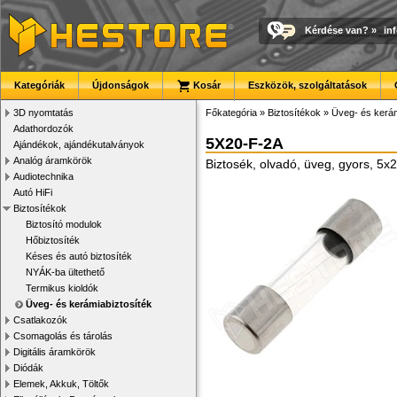
Kérdése van?
»
in
Kategóriák
Újdonságok
Kosár
Eszközök, szolgáltatások
3D nyomtatás
Főkategória
»
Biztosítékok
»
Üveg- és kerám
Adathordozók
5X20-F-2A
Ajándékok, ajándékutalványok
Analóg áramkörök
Biztosék, olvadó, üveg, gyors, 5
Audiotechnika
Autó HiFi
Biztosítékok
Biztosító modulok
Hőbiztosíték
Késes és autó biztosíték
NYÁK-ba ültethető
Termikus kioldók
Üveg- és kerámiabiztosíték
Csatlakozók
Csomagolás és tárolás
Digitális áramkörök
Diódák
Elemek, Akkuk, Töltők