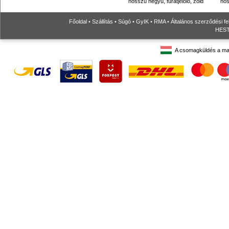
hosszú hegyű, furatjelölő, zöld
hos
Főoldal
•
Szállítás
•
Súgó
•
GyIK
•
RMA
•
Általános szerződési fe
HESTO
A csomagküldés a ma