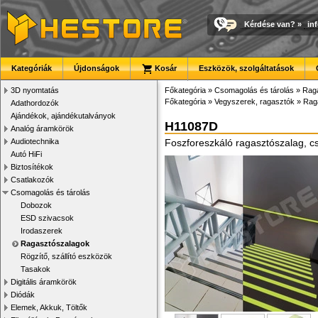
Kérdése van?
»
in
Kategóriák
Újdonságok
Kosár
Eszközök, szolgáltatások
3D nyomtatás
Főkategória
»
Csomagolás és tárolás
»
Rag
Főkategória
»
Vegyszerek, ragasztók
»
Rag
Adathordozók
Ajándékok, ajándékutalványok
H11087D
Analóg áramkörök
Audiotechnika
Foszforeszkáló ragasztószalag,
Autó HiFi
Biztosítékok
Csatlakozók
Csomagolás és tárolás
Dobozok
ESD szivacsok
Irodaszerek
Ragasztószalagok
Rögzítő, szállító eszközök
Tasakok
Digitális áramkörök
Diódák
Elemek, Akkuk, Töltők