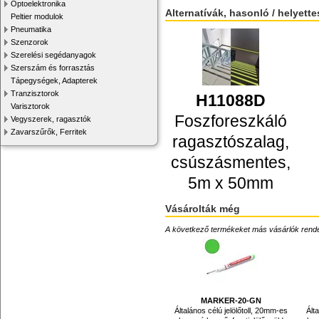
Optoelektronika
Alternatívák, hasonló / helyett
Peltier modulok
Pneumatika
Szenzorok
Szerelési segédanyagok
Szerszám és forrasztás
Tápegységek, Adapterek
Tranzisztorok
H11088D
Varisztorok
Foszforeszkáló
Vegyszerek, ragasztók
Zavarszűrők, Ferritek
ragasztószalag,
csúszásmentes,
5m x 50mm
Vásárolták még
A következő termékeket más vásárlók rendelték
MARKER-20-GN
Általános célú jelölőtoll, 20mm-es
Ált