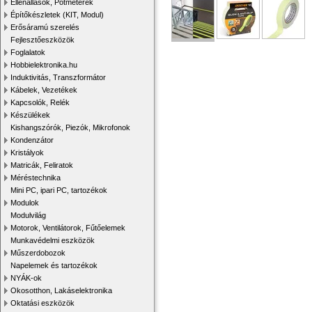
Ellenállások, Potméterek
Építőkészletek (KIT, Modul)
Erősáramú szerelés
Fejlesztőeszközök
Foglalatok
Hobbielektronika.hu
Induktivitás, Transzformátor
Kábelek, Vezetékek
Kapcsolók, Relék
Készülékek
Kishangszórók, Piezók, Mikrofonok
Kondenzátor
Kristályok
Matricák, Feliratok
Méréstechnika
Mini PC, ipari PC, tartozékok
Modulok
Modulvilág
Motorok, Ventilátorok, Fűtőelemek
Munkavédelmi eszközök
Műszerdobozok
Napelemek és tartozékok
NYÁK-ok
Okosotthon, Lakáselektronika
Oktatási eszközök