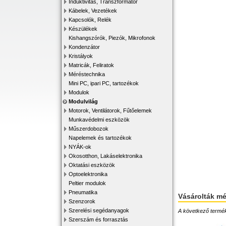
Induktivitás, Transzformátor
Kábelek, Vezetékek
Kapcsolók, Relék
Készülékek
Kishangszórók, Piezók, Mikrofonok
Kondenzátor
Kristályok
Matricák, Feliratok
Méréstechnika
Mini PC, ipari PC, tartozékok
Modulok
Modulvilág
Motorok, Ventilátorok, Fűtőelemek
Munkavédelmi eszközök
Műszerdobozok
Napelemek és tartozékok
NYÁK-ok
Okosotthon, Lakáselektronika
Oktatási eszközök
Optoelektronika
Peltier modulok
Pneumatika
Vásárolták m
Szenzorok
Szerelési segédanyagok
A következő terméke
Szerszám és forrasztás