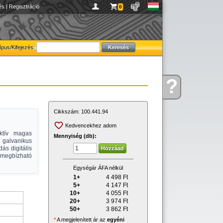
és
|
Regisztráció
0
ípus/Kifejezés:
?
Kérdése
van
Cikkszám:
100.441.94
Kedvencekhez adom
ktív magas
Mennyiség (db):
galvanikus
ás digitális
egbízható
Egységár ÁFA nélkül
1+
4 498
Ft
5+
4 147
Ft
10+
4 055
Ft
20+
3 974
Ft
50+
3 862
Ft
*
A megjelenített ár az
egyéni