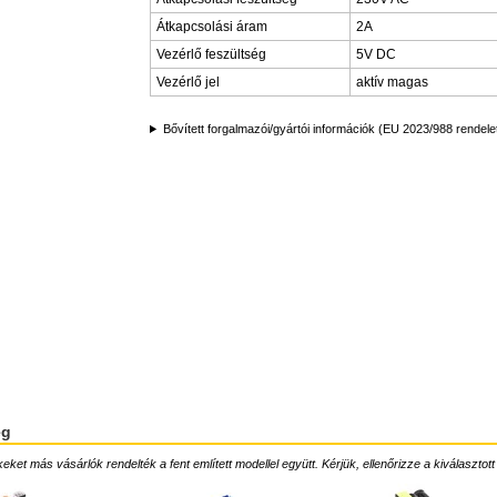
Átkapcsolási áram
2A
Vezérlő feszültség
5V DC
Vezérlő jel
aktív magas
Bővített forgalmazói/gyártói információk (EU 2023/988 rendele
ég
ket más vásárlók rendelték a fent említett modellel együtt. Kérjük, ellenőrizze a kiválasztott