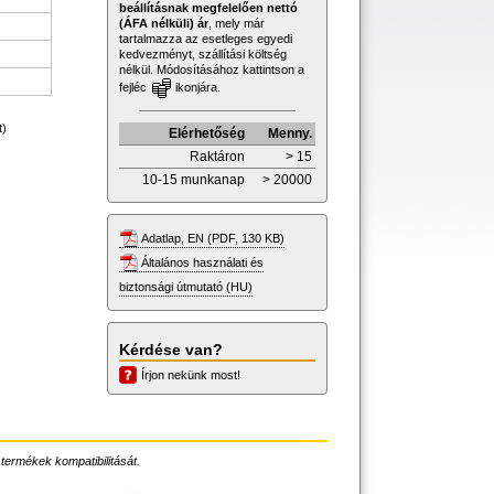
beállításnak megfelelően nettó
(ÁFA nélküli) ár
, mely már
tartalmazza az esetleges egyedi
kedvezményt, szállítási költség
nélkül. Módosításához kattintson a
fejléc
ikonjára.
t)
Elérhetőség
Menny.
Raktáron
> 15
10-15 munkanap
> 20000
Adatlap, EN (PDF, 130 KB)
Általános használati és
biztonsági útmutató (HU)
Kérdése van?
Írjon nekünk most!
 termékek kompatibilitását.