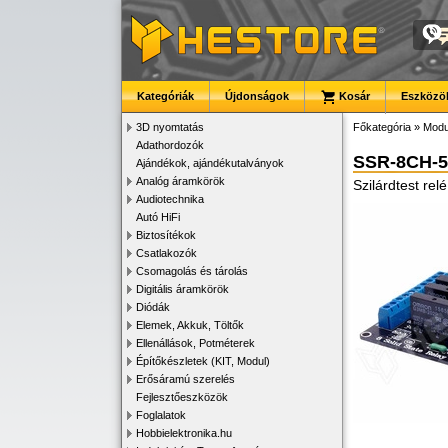
Kategóriák
Újdonságok
Kosár
Eszközök
3D nyomtatás
Főkategória
»
Modu
Adathordozók
SSR-8CH-5
Ajándékok, ajándékutalványok
Analóg áramkörök
Szilárdtest rel
Audiotechnika
Autó HiFi
Biztosítékok
Csatlakozók
Csomagolás és tárolás
Digitális áramkörök
Diódák
Elemek, Akkuk, Töltők
Ellenállások, Potméterek
Építőkészletek (KIT, Modul)
Erősáramú szerelés
Fejlesztőeszközök
Foglalatok
Hobbielektronika.hu