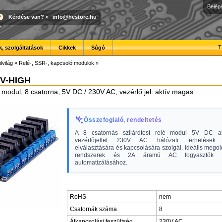
Belép
Kérdése van?
»
info@hestore.hu
T
, szolgáltatások
Cikkek
Súgó
lvilág
»
Relé-, SSR-, kapcsoló modulok
»
V-HIGH
é modul, 8 csatorna, 5V DC / 230V AC, vezérlő jel: aktív magas
Összefoglaló, rendeltetés
A 8 csatornás szilárdtest relé modul 5V DC a
vezérlőjellel 230V AC hálózati terhelések 
elválasztására és kapcsolására szolgál. Ideális megold
rendszerek és 2A áramú AC fogyasztók m
automatizálásához.
RoHS
nem
Csatornák száma
8
Átkapcsolási feszültség
230V AC