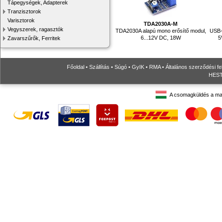
Tápegységek, Adapterek
Tranzisztorok
Varisztorok
TDA2030A-M
Vegyszerek, ragasztók
TDA2030A alapú mono erősítő modul,
USB-
6...12V DC, 18W
5
Zavarszűrők, Ferritek
Főoldal
•
Szállítás
•
Súgó
•
GyIK
•
RMA
•
Általános szerződési fe
HESTO
A csomagküldés a ma