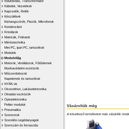
Induktivitás, Transzformátor
Kábelek, Vezetékek
Kapcsolók, Relék
Készülékek
Kishangszórók, Piezók, Mikrofonok
Kondenzátor
Kristályok
Matricák, Feliratok
Méréstechnika
Mini PC, ipari PC, tartozékok
Modulok
Modulvilág
Motorok, Ventilátorok, Fűtőelemek
Munkavédelmi eszközök
Műszerdobozok
Napelemek és tartozékok
NYÁK-ok
Okosotthon, Lakáselektronika
Oktatási eszközök
Optoelektronika
Peltier modulok
Vásárolták még
Pneumatika
A következő termékeket más vásárlók rendelték
Szenzorok
Szerelési segédanyagok
Szerszám és forrasztás