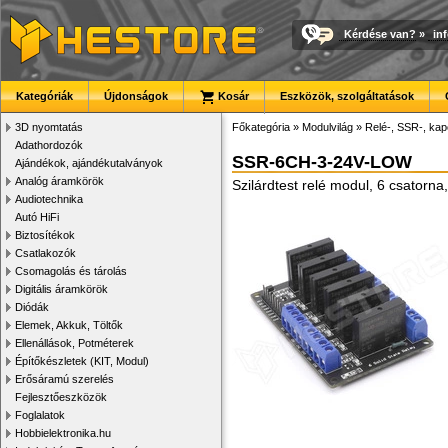
Kérdése van?
»
in
Kategóriák
Újdonságok
Kosár
Eszközök, szolgáltatások
3D nyomtatás
Főkategória
»
Modulvilág
»
Relé-, SSR-, ka
Adathordozók
SSR-6CH-3-24V-LOW
Ajándékok, ajándékutalványok
Analóg áramkörök
Szilárdtest relé modul, 6 csatorn
Audiotechnika
Autó HiFi
Biztosítékok
Csatlakozók
Csomagolás és tárolás
Digitális áramkörök
Diódák
Elemek, Akkuk, Töltők
Ellenállások, Potméterek
Építőkészletek (KIT, Modul)
Erősáramú szerelés
Fejlesztőeszközök
Foglalatok
Hobbielektronika.hu