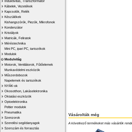
Induktivitás, Transzformátor
Kábelek, Vezetékek
Kapcsolók, Relék
Készülékek
Kishangszórók, Piezók, Mikrofonok
Kondenzátor
Kristályok
Matricák, Feliratok
Méréstechnika
Mini PC, ipari PC, tartozékok
Modulok
Modulvilág
Motorok, Ventilátorok, Fűtőelemek
Munkavédelmi eszközök
Műszerdobozok
Napelemek és tartozékok
NYÁK-ok
Okosotthon, Lakáselektronika
Oktatási eszközök
Optoelektronika
Peltier modulok
Pneumatika
Vásárolták még
Szenzorok
Szerelési segédanyagok
A következő termékeket más vásárlók rendelték
Szerszám és forrasztás