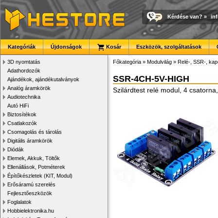
Kérdése van?
»
in
Kategóriák
Újdonságok
Kosár
Eszközök, szolgáltatások
3D nyomtatás
Főkategória
»
Modulvilág
»
Relé-, SSR-, ka
Adathordozók
SSR-4CH-5V-HIGH
Ajándékok, ajándékutalványok
Analóg áramkörök
Szilárdtest relé modul, 4 csatorna
Audiotechnika
Autó HiFi
Biztosítékok
Csatlakozók
Csomagolás és tárolás
Digitális áramkörök
Diódák
Elemek, Akkuk, Töltők
Ellenállások, Potméterek
Építőkészletek (KIT, Modul)
Erősáramú szerelés
Fejlesztőeszközök
Foglalatok
Hobbielektronika.hu