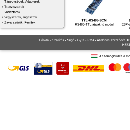
Tápegységek, Adapterek
Tranzisztorok
Varisztorok
Vegyszerek, ragasztók
TTL-RS485-SCM
Zavarszűrők, Ferritek
RS485-TTL átalakító modul
ESP-
Főoldal
•
Szállítás
•
Súgó
•
GyIK
•
RMA
•
Általános szerződési fe
HESTO
A csomagküldés a ma