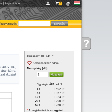
és
|
Regisztráció
0
ípus/Kifejezés:
?
Kérdése
van
Cikkszám:
100.441.78
Kedvencekhez adom
cs 400V AC,
Mennyiség (db):
 áramkörre.
satlakozást
Egységár ÁFA nélkül
1+
1 592
Ft
5+
1 367
Ft
10+
1 324
Ft
20+
1 290
Ft
50+
1 250
Ft
*
A megjelenített ár az
egyéni