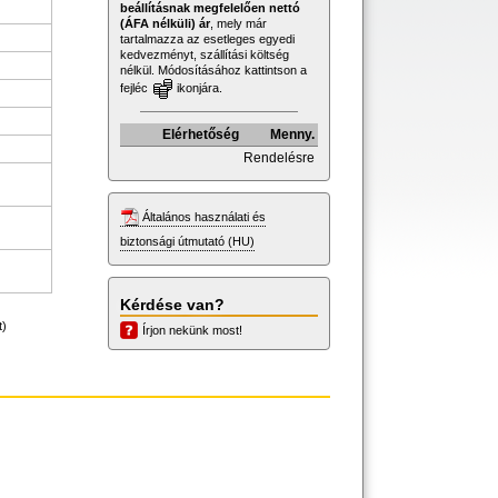
beállításnak megfelelően nettó
(ÁFA nélküli) ár
, mely már
tartalmazza az esetleges egyedi
kedvezményt, szállítási költség
nélkül. Módosításához kattintson a
fejléc
ikonjára.
Elérhetőség
Menny.
Rendelésre
Általános használati és
biztonsági útmutató (HU)
Kérdése van?
t)
Írjon nekünk most!