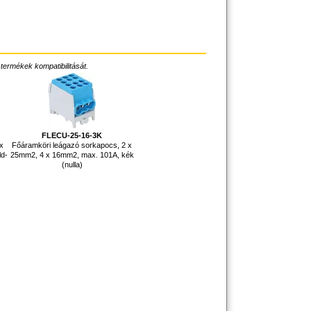
 termékek kompatibilitását.
FLECU-25-16-3K
 x
Főáramköri leágazó sorkapocs, 2 x
ld-
25mm2, 4 x 16mm2, max. 101A, kék
(nulla)