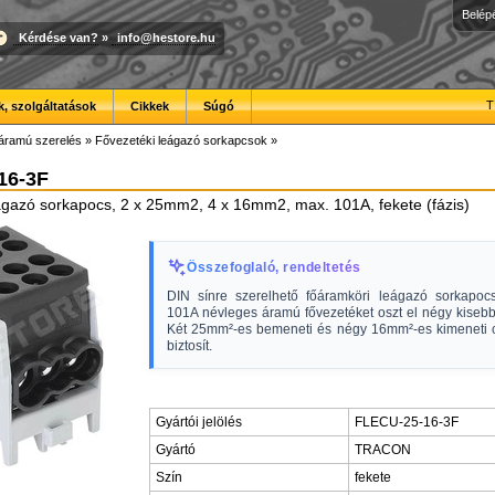
Belép
Kérdése van?
»
info@hestore.hu
T
, szolgáltatások
Cikkek
Súgó
áramú szerelés
»
Fővezetéki leágazó sorkapcsok
»
16-3F
gazó sorkapocs, 2 x 25mm2, 4 x 16mm2, max. 101A, fekete (fázis)
Összefoglaló, rendeltetés
DIN sínre szerelhető főáramköri leágazó sorkapo
101A névleges áramú fővezetéket oszt el négy kisebb
Két 25mm²-es bemeneti és négy 16mm²-es kimeneti c
biztosít.
Gyártói jelölés
FLECU-25-16-3F
Gyártó
TRACON
Szín
fekete