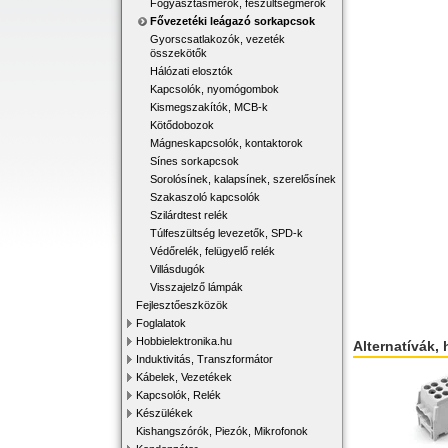
Fogyasztásmérők, feszültségmérők
Fővezetéki leágazó sorkapcsok
Gyorscsatlakozók, vezeték
összekötők
Hálózati elosztók
Kapcsolók, nyomógombok
Kismegszakítók, MCB-k
Kötődobozok
Mágneskapcsolók, kontaktorok
Sínes sorkapcsok
Sorolósínek, kalapsínek, szerelősínek
Szakaszoló kapcsolók
Szilárdtest relék
Túlfeszültség levezetők, SPD-k
Védőrelék, felügyelő relék
Villásdugók
Visszajelző lámpák
Fejlesztőeszközök
Foglalatok
Hobbielektronika.hu
Alternatívák, 
Induktivitás, Transzformátor
Kábelek, Vezetékek
Kapcsolók, Relék
Készülékek
Kishangszórók, Piezók, Mikrofonok