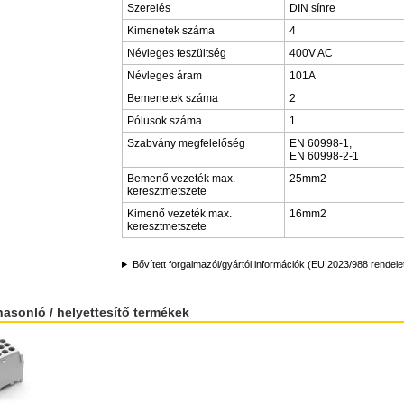
Szerelés
DIN sínre
Kimenetek száma
4
Névleges feszültség
400V AC
Névleges áram
101A
Bemenetek száma
2
Pólusok száma
1
Szabvány megfelelőség
EN 60998-1,
EN 60998-2-1
Bemenő vezeték max.
25mm2
keresztmetszete
Kimenő vezeték max.
16mm2
keresztmetszete
Bővített forgalmazói/gyártói információk (EU 2023/988 rendele
hasonló / helyettesítő termékek