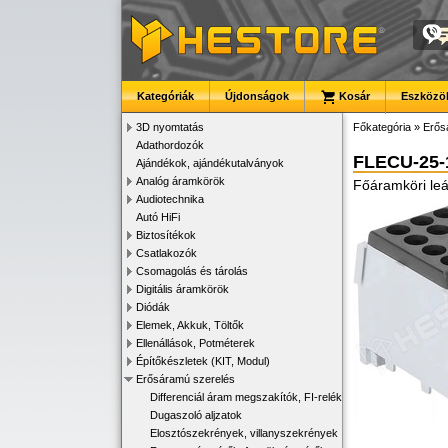
Kategóriák
Újdonságok
Kosár
Eszközök
3D nyomtatás
Főkategória
»
Erős
Adathordozók
FLECU-25-
Ajándékok, ajándékutalványok
Analóg áramkörök
Főáramköri leá
Audiotechnika
Autó HiFi
Biztosítékok
Csatlakozók
Csomagolás és tárolás
Digitális áramkörök
Diódák
Elemek, Akkuk, Töltők
Ellenállások, Potméterek
Építőkészletek (KIT, Modul)
Erősáramú szerelés
Differenciál áram megszakítók, FI-relék
Dugaszoló aljzatok
Elosztószekrények, villanyszekrények