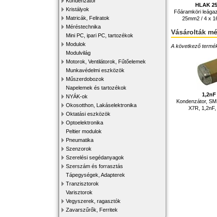
Kondenzátor
HLAK 25
Kristályok
Főáramköri leága
Matricák, Feliratok
25mm2 / 4 x 
Méréstechnika
Vásárolták m
Mini PC, ipari PC, tartozékok
Modulok
A következő terméke
Modulvilág
Motorok, Ventilátorok, Fűtőelemek
Munkavédelmi eszközök
Műszerdobozok
Napelemek és tartozékok
1,2nF 
NYÁK-ok
Kondenzátor, SM
Okosotthon, Lakáselektronika
X7R, 1,2nF
Oktatási eszközök
Optoelektronika
Peltier modulok
Pneumatika
Szenzorok
Szerelési segédanyagok
Szerszám és forrasztás
Tápegységek, Adapterek
Tranzisztorok
Varisztorok
Vegyszerek, ragasztók
Zavarszűrők, Ferritek