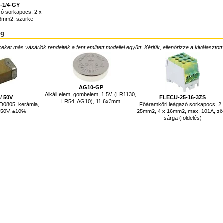
-1/4-GY
zó sorkapocs, 2 x
16mm2, szürke
ég
ket más vásárlók rendelték a fent említett modellel együtt. Kérjük, ellenőrizze a kiválasztott
AG10-GP
Alkáli elem, gombelem, 1.5V, (LR1130,
/ 50V
FLECU-25-16-3ZS
LR54, AG10), 11.6x3mm
D0805, kerámia,
Főáramköri leágazó sorkapocs, 2
, 50V, ±10%
25mm2, 4 x 16mm2, max. 101A, zö
sárga (földelés)