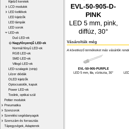
Kijelző keretek
EVL-50-905-D-
LCD modulok
LED kellékek
PINK
LED kijelzők
LED 5 mm, pink,
LED lámpák
LED sorok
diffúz, 30°
LED-ek
Duó LED-ek
Vásárolták még
Nagyfényerejű LED-ek
Normál fényű LED-ek
A következő termékeket más vásárlók rendelték
RGB LED-ek
SMD LED-ek
Villogó LED-ek
EVL-50-905-PURPLE
LED-szalagok (strip)
LED 5 mm, lila, víztiszta, 30°
LED
Lézer diódák
OLED kijelzők
Optocsatolók, kapuk
Power LED-ek
Toslink, optikai szál
Peltier modulok
Pneumatika
Szenzorok
Szerelési segédanyagok
Szerszám és forrasztás
Tápegységek, Adapterek