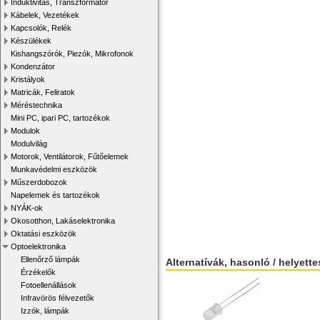
Induktivitás, Transzformátor
Kábelek, Vezetékek
Kapcsolók, Relék
Készülékek
Kishangszórók, Piezók, Mikrofonok
Kondenzátor
Kristályok
Matricák, Feliratok
Méréstechnika
Mini PC, ipari PC, tartozékok
Modulok
Modulvilág
Motorok, Ventilátorok, Fűtőelemek
Munkavédelmi eszközök
Műszerdobozok
Napelemek és tartozékok
NYÁK-ok
Okosotthon, Lakáselektronika
Oktatási eszközök
Optoelektronika
Ellenőrző lámpák
Alternatívák, hasonló / helyett
Érzékelők
Fotoellenállások
Infravörös félvezetők
Izzók, lámpák