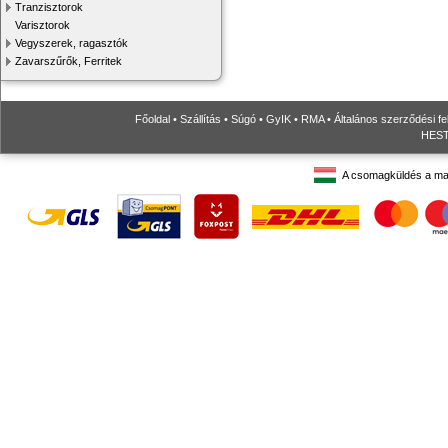
Tranzisztorok
Varisztorok
Vegyszerek, ragasztók
Zavarszűrők, Ferritek
Főoldal
•
Szállítás
•
Súgó
•
GyIK
•
RMA
•
Általános szerződési fe
HESTO
A csomagküldés a ma