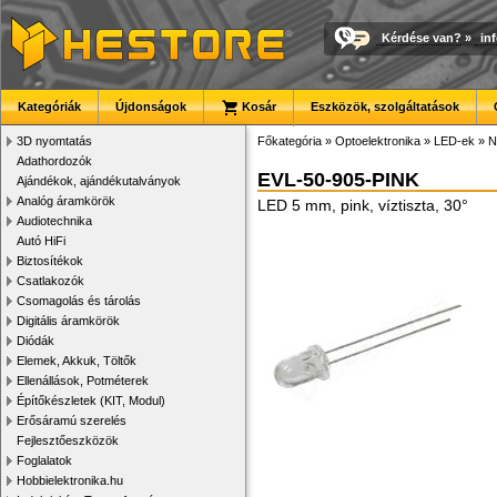
Kérdése van?
»
in
Kategóriák
Újdonságok
Kosár
Eszközök, szolgáltatások
3D nyomtatás
Főkategória
»
Optoelektronika
»
LED-ek
»
N
Adathordozók
EVL-50-905-PINK
Ajándékok, ajándékutalványok
Analóg áramkörök
LED 5 mm, pink, víztiszta, 30°
Audiotechnika
Autó HiFi
Biztosítékok
Csatlakozók
Csomagolás és tárolás
Digitális áramkörök
Diódák
Elemek, Akkuk, Töltők
Ellenállások, Potméterek
Építőkészletek (KIT, Modul)
Erősáramú szerelés
Fejlesztőeszközök
Foglalatok
Hobbielektronika.hu