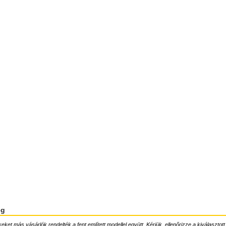
ég
ket más vásárlók rendelték a fent említett modellel együtt. Kérjük, ellenőrizze a kiválasztott