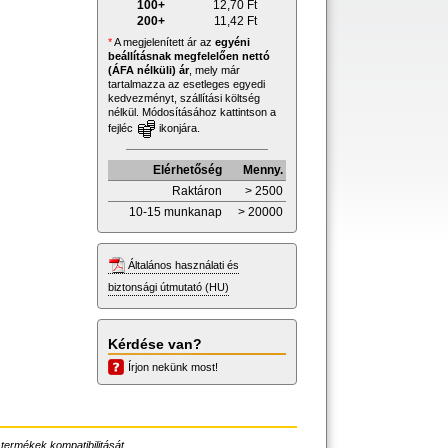
100+
12,70
Ft
200+
11,42
Ft
*
A megjelenített ár az
egyéni
beállításnak megfelelően nettó
(ÁFA nélküli) ár
, mely már
tartalmazza az esetleges egyedi
kedvezményt, szállítási költség
nélkül. Módosításához kattintson a
fejléc
ikonjára.
Elérhetőség
Menny.
Raktáron
> 2500
10-15 munkanap
> 20000
Általános használati és
biztonsági útmutató (HU)
Kérdése van?
Írjon nekünk most!
 termékek kompatibilitását.