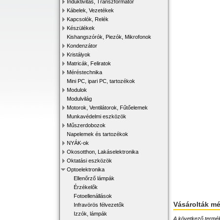
Induktivitás, Transzformátor
Kábelek, Vezetékek
Kapcsolók, Relék
Készülékek
Kishangszórók, Piezók, Mikrofonok
Kondenzátor
Kristályok
Matricák, Feliratok
Méréstechnika
Mini PC, ipari PC, tartozékok
Modulok
Modulvilág
Motorok, Ventilátorok, Fűtőelemek
Munkavédelmi eszközök
Műszerdobozok
Napelemek és tartozékok
NYÁK-ok
Okosotthon, Lakáselektronika
Oktatási eszközök
Optoelektronika
Ellenőrző lámpák
Érzékelők
Fotoellenállások
Vásárolták m
Infravörös félvezetők
Izzók, lámpák
A következő terméke