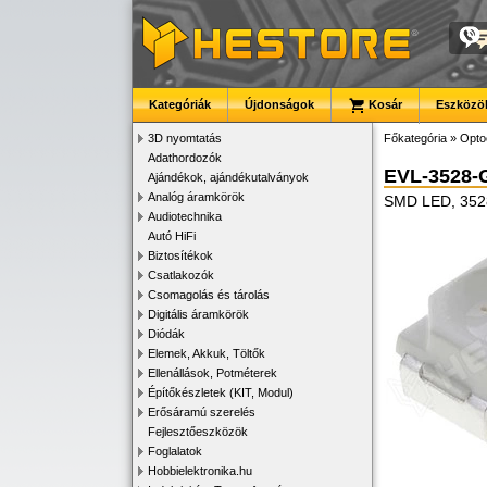
Kategóriák
Újdonságok
Kosár
Eszközök
3D nyomtatás
Főkategória
»
Opto
Adathordozók
EVL-3528-
Ajándékok, ajándékutalványok
Analóg áramkörök
SMD LED, 3528
Audiotechnika
Autó HiFi
Biztosítékok
Csatlakozók
Csomagolás és tárolás
Digitális áramkörök
Diódák
Elemek, Akkuk, Töltők
Ellenállások, Potméterek
Építőkészletek (KIT, Modul)
Erősáramú szerelés
Fejlesztőeszközök
Foglalatok
Hobbielektronika.hu