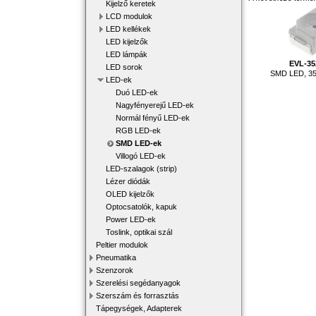
Kijelző keretek
LCD modulok
LED kellékek
LED kijelzők
LED lámpák
EVL-3
LED sorok
SMD LED, 35
LED-ek
Duó LED-ek
Nagyfényerejű LED-ek
Normál fényű LED-ek
RGB LED-ek
SMD LED-ek
Villogó LED-ek
LED-szalagok (strip)
Lézer diódák
OLED kijelzők
Optocsatolók, kapuk
Power LED-ek
Toslink, optikai szál
Peltier modulok
Pneumatika
Szenzorok
Szerelési segédanyagok
Szerszám és forrasztás
Tápegységek, Adapterek