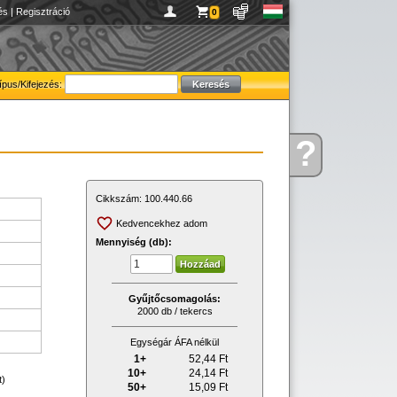
és
|
Regisztráció
0
ípus/Kifejezés:
?
Kérdése
van
Cikkszám:
100.440.66
Kedvencekhez adom
Mennyiség (db):
Gyűjtőcsomagolás:
2000 db / tekercs
Egységár ÁFA nélkül
1+
52,44
Ft
10+
24,14
Ft
t)
50+
15,09
Ft