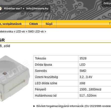
Belép
Kérdése van?
»
info@hestore.hu
T
, szolgáltatások
Cikkek
Súgó
elektronika
»
LED-ek
»
SMD LED-ek
»
GR
, zöld
Tokozás
3528
Dióda típusa
LED
Szerelés
SMD
Üzemi feszültség
3.2...3.4V
LED dióda színe
zöld
Fényerő
1500...1800mcd
Hullámhossz λd
517...520nm
Bővített forgalmazói/gyártói információk (EU 2023/988 rendele