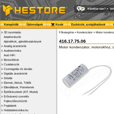
Kérdése van?
»
in
Kategóriák
Újdonságok
Kosár
Eszközök, szolgáltatások
3D nyomtatás
Főkategória
»
Kondenzátor
»
Motor kondenz
Adathordozók
416.17.75.06
Ajándékok, ajándékutalványok
Analóg áramkörök
Motor kondenzátor, motorokhoz,
Audiotechnika
Autó HiFi
Biztosítékok
Csatlakozók
Csomagolás és tárolás
Digitális áramkörök
Diódák
Elemek, Akkuk, Töltők
Ellenállások, Potméterek
Építőkészletek (KIT, Modul)
Erősáramú szerelés
Fejlesztőeszközök
Foglalatok
Hobbielektronika.hu