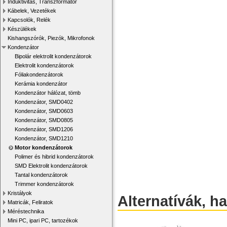
Induktivitás, Transzformátor
Kábelek, Vezetékek
Kapcsolók, Relék
Készülékek
Kishangszórók, Piezók, Mikrofonok
Kondenzátor
Bipolár elektrolit kondenzátorok
Elektrolit kondenzátorok
Fóliakondenzátorok
Kerámia kondenzátor
Kondenzátor hálózat, tömb
Kondenzátor, SMD0402
Kondenzátor, SMD0603
Kondenzátor, SMD0805
Kondenzátor, SMD1206
Kondenzátor, SMD1210
Motor kondenzátorok
Polimer és hibrid kondenzátorok
SMD Elektrolit kondenzátorok
Tantal kondenzátorok
Trimmer kondenzátorok
Kristályok
Alternatívák, h
Matricák, Feliratok
Méréstechnika
Mini PC, ipari PC, tartozékok