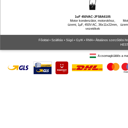
1uF 450VAC-JFS8A6105
Motor kondenzátor, motorokhoz,
Mot
üzemi, 1µF, 450V AC, 36x11x22mm,
üzem
vezetékek
Főoldal
•
Szállítás
•
Súgó
•
GyIK
•
RMA
•
Általános szerződési fe
HESTO
A csomagküldés a ma