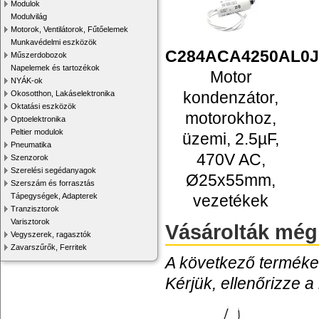
Modulok
Modulvilág
Motorok, Ventilátorok, Fűtőelemek
Munkavédelmi eszközök
C284ACA4250AL0J
Műszerdobozok
Napelemek és tartozékok
Motor
NYÁK-ok
kondenzátor,
Okosotthon, Lakáselektronika
Oktatási eszközök
motorokhoz,
Optoelektronika
Peltier modulok
üzemi, 2.5µF,
Pneumatika
470V AC,
Szenzorok
Szerelési segédanyagok
Ø25x55mm,
Szerszám és forrasztás
vezetékek
Tápegységek, Adapterek
Tranzisztorok
Varisztorok
Vásárolták még
Vegyszerek, ragasztók
Zavarszűrők, Ferritek
A következő termékek
Kérjük, ellenőrizze a