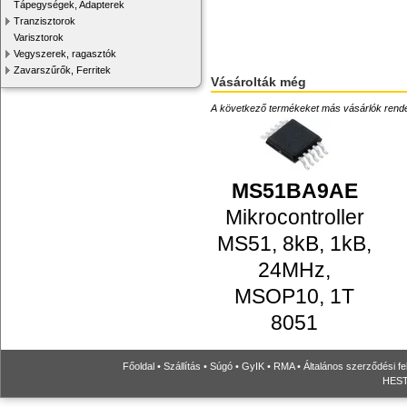
Tápegységek, Adapterek
Tranzisztorok
Varisztorok
Vegyszerek, ragasztók
Zavarszűrők, Ferritek
Vásárolták még
A következő termékeket más vásárlók rendelték
MS51BA9AE
Mikrocontroller
MS51, 8kB, 1kB,
24MHz,
MSOP10, 1T
8051
Főoldal
•
Szállítás
•
Súgó
•
GyIK
•
RMA
•
Általános szerződési fe
HESTO