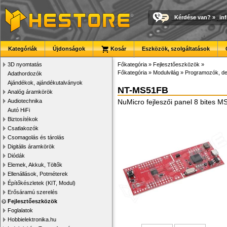
Kérdése van?
»
in
Kategóriák
Újdonságok
Kosár
Eszközök, szolgáltatások
3D nyomtatás
Főkategória
»
Fejlesztőeszközök
»
Főkategória
»
Modulvilág
»
Programozók, d
Adathordozók
Ajándékok, ajándékutalványok
NT-MS51FB
Analóg áramkörök
Audiotechnika
NuMicro fejleszői panel 8 bites 
Autó HiFi
Biztosítékok
Csatlakozók
Csomagolás és tárolás
Digitális áramkörök
Diódák
Elemek, Akkuk, Töltők
Ellenállások, Potméterek
Építőkészletek (KIT, Modul)
Erősáramú szerelés
Fejlesztőeszközök
Foglalatok
Hobbielektronika.hu