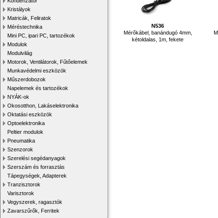
Kondenzátor
Kristályok
Matricák, Feliratok
N536
Méréstechnika
Mérőkábel, banándugó 4mm,
M
Mini PC, ipari PC, tartozékok
kétoldalas, 1m, fekete
Modulok
Modulvilág
Motorok, Ventilátorok, Fűtőelemek
Munkavédelmi eszközök
Műszerdobozok
Napelemek és tartozékok
NYÁK-ok
Okosotthon, Lakáselektronika
Oktatási eszközök
Optoelektronika
Peltier modulok
Pneumatika
Szenzorok
Szerelési segédanyagok
Szerszám és forrasztás
Tápegységek, Adapterek
Tranzisztorok
Varisztorok
Vegyszerek, ragasztók
Zavarszűrők, Ferritek