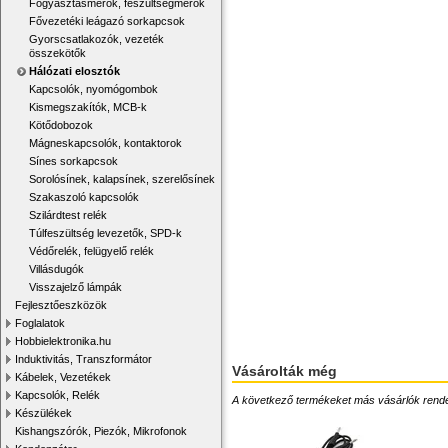
Fogyasztásmérők, feszültségmérők
Fővezetéki leágazó sorkapcsok
Gyorscsatlakozók, vezeték
összekötők
Hálózati elosztók
Kapcsolók, nyomógombok
Kismegszakítók, MCB-k
Kötődobozok
Mágneskapcsolók, kontaktorok
Sínes sorkapcsok
Sorolósínek, kalapsínek, szerelősínek
Szakaszoló kapcsolók
Szilárdtest relék
Túlfeszültség levezetők, SPD-k
Védőrelék, felügyelő relék
Villásdugók
Visszajelző lámpák
Fejlesztőeszközök
Foglalatok
Hobbielektronika.hu
Induktivitás, Transzformátor
Vásárolták még
Kábelek, Vezetékek
Kapcsolók, Relék
A következő termékeket más vásárlók rendelték
Készülékek
Kishangszórók, Piezók, Mikrofonok