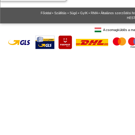
Főoldal
•
Szállítás
•
Súgó
•
GyIK
•
RMA
•
Általános szerződési fe
HESTO
A csomagküldés a ma