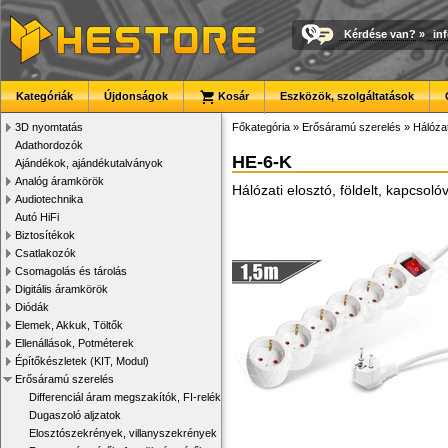
Kérdése van?
»
in
Kategóriák
Újdonságok
Kosár
Eszközök, szolgáltatások
3D nyomtatás
Főkategória
»
Erősáramú szerelés
»
Hálózat
Adathordozók
HE-6-K
Ajándékok, ajándékutalványok
Analóg áramkörök
Hálózati elosztó, földelt, kapcsol
Audiotechnika
Autó HiFi
Biztosítékok
Csatlakozók
Csomagolás és tárolás
Digitális áramkörök
Diódák
Elemek, Akkuk, Töltők
Ellenállások, Potméterek
Építőkészletek (KIT, Modul)
Erősáramú szerelés
Differenciál áram megszakítók, FI-relék
Dugaszoló aljzatok
Elosztószekrények, villanyszekrények