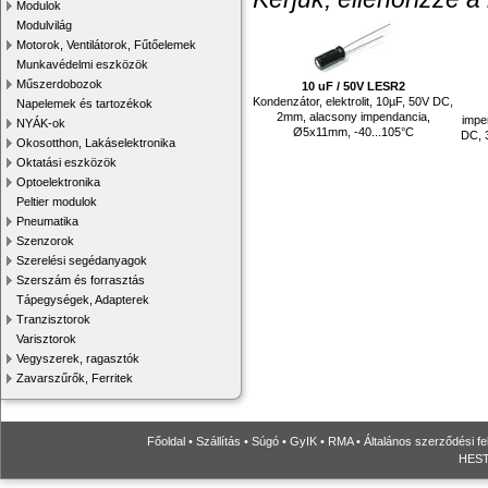
Modulok
Modulvilág
Motorok, Ventilátorok, Fűtőelemek
Munkavédelmi eszközök
Műszerdobozok
10 uF / 50V LESR2
Kondenzátor, elektrolit, 10µF, 50V DC,
Napelemek és tartozékok
2mm, alacsony impendancia,
impen
NYÁK-ok
Ø5x11mm, -40...105°C
DC, 
Okosotthon, Lakáselektronika
Oktatási eszközök
Optoelektronika
Peltier modulok
Pneumatika
Szenzorok
Szerelési segédanyagok
Szerszám és forrasztás
Tápegységek, Adapterek
Tranzisztorok
Varisztorok
Vegyszerek, ragasztók
Zavarszűrők, Ferritek
Főoldal
•
Szállítás
•
Súgó
•
GyIK
•
RMA
•
Általános szerződési fe
HESTO