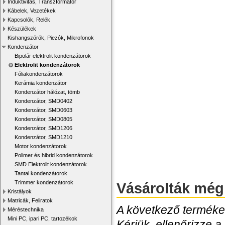
Induktivitás, Transzformátor
Kábelek, Vezetékek
Kapcsolók, Relék
Készülékek
Kishangszórók, Piezók, Mikrofonok
Kondenzátor
Bipolár elektrolit kondenzátorok
Elektrolit kondenzátorok
Fóliakondenzátorok
Kerámia kondenzátor
Kondenzátor hálózat, tömb
Kondenzátor, SMD0402
Kondenzátor, SMD0603
Kondenzátor, SMD0805
Kondenzátor, SMD1206
Kondenzátor, SMD1210
Motor kondenzátorok
Polimer és hibrid kondenzátorok
SMD Elektrolit kondenzátorok
Tantal kondenzátorok
Trimmer kondenzátorok
Vásárolták még
Kristályok
Matricák, Feliratok
A következő termékek
Méréstechnika
Mini PC, ipari PC, tartozékok
Kérjük, ellenőrizze a