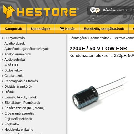
Kérdése van?
»
in
Kategóriák
Újdonságok
Kosár
Eszközök, szolgáltatások
3D nyomtatás
Főkategória
»
Kondenzátor
»
Elektrolit kon
Adathordozók
220uF / 50 V LOW ESR
Ajándékok, ajándékutalványok
Analóg áramkörök
Kondenzátor, elektrolit, 220µF, 
Audiotechnika
Autó HiFi
Biztosítékok
Csatlakozók
Csomagolás és tárolás
Digitális áramkörök
Diódák
Elemek, Akkuk, Töltők
Ellenállások, Potméterek
Építőkészletek (KIT, Modul)
Erősáramú szerelés
Fejlesztőeszközök
Foglalatok
Hobbielektronika.hu