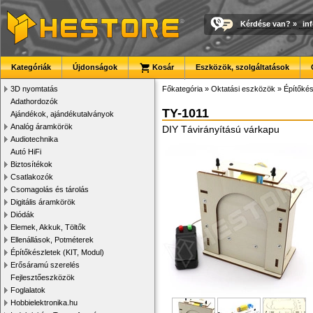
Kérdése van?
»
in
Kategóriák
Újdonságok
Kosár
Eszközök, szolgáltatások
3D nyomtatás
Főkategória
»
Oktatási eszközök
»
Építőkés
Adathordozók
TY-1011
Ajándékok, ajándékutalványok
Analóg áramkörök
DIY Távirányítású várkapu
Audiotechnika
Autó HiFi
Biztosítékok
Csatlakozók
Csomagolás és tárolás
Digitális áramkörök
Diódák
Elemek, Akkuk, Töltők
Ellenállások, Potméterek
Építőkészletek (KIT, Modul)
Erősáramú szerelés
Fejlesztőeszközök
Foglalatok
Hobbielektronika.hu