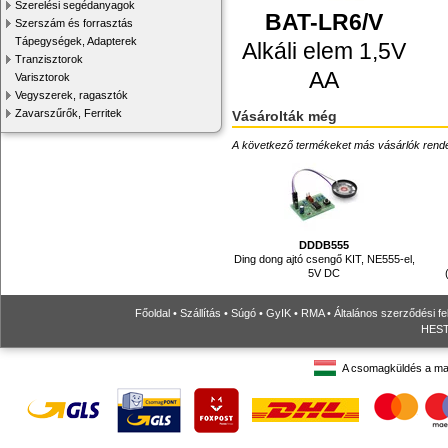
Szerelési segédanyagok
BAT-LR6/V
Szerszám és forrasztás
Tápegységek, Adapterek
Alkáli elem 1,5V
Tranzisztorok
AA
Varisztorok
Vegyszerek, ragasztók
Zavarszűrők, Ferritek
Vásárolták még
A következő termékeket más vásárlók rendelték
DDDB555
Ding dong ajtó csengő KIT, NE555-el,
5V DC
Főoldal
•
Szállítás
•
Súgó
•
GyIK
•
RMA
•
Általános szerződési fe
HESTO
A csomagküldés a ma