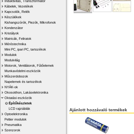
Induktivitás, Transzformátor
Kábelek, Vezetékek
Kapcsolók, Relék
Készülékek
Kishangszórók, Piezók, Mikrofonok
Kondenzátor
Kristályok
Matricák, Feliratok
Méréstechnika
Mini PC, ipari PC, tartozékok
Modulok
Modulvilág
Motorok, Ventilátorok, Fűtőelemek
Munkavédelmi eszközök
Műszerdobozok
Napelemek és tartozékok
NYÁK-ok
Okosotthon, Lakáselektronika
Oktatási eszközök
Építőkészletek
LCD rajztáblák
Ajánlott hozzávaló termékek
Optoelektronika
Peltier modulok
Pneumatika
Szenzorok