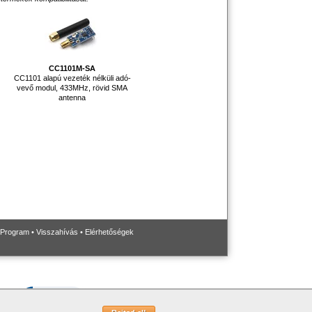
CC1101M-SA
CC1101 alapú vezeték nélküli adó-
vevő modul, 433MHz, rövid SMA
antenna
 Program
•
Visszahívás
•
Elérhetőségek