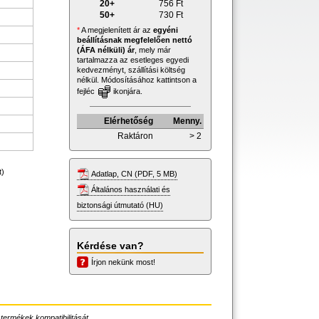
20+
756
Ft
50+
730
Ft
*
A megjelenített ár az
egyéni
beállításnak megfelelően nettó
(ÁFA nélküli) ár
, mely már
tartalmazza az esetleges egyedi
kedvezményt, szállítási költség
nélkül. Módosításához kattintson a
fejléc
ikonjára.
Elérhetőség
Menny.
Raktáron
> 2
t)
Adatlap, CN (PDF, 5 MB)
Általános használati és
biztonsági útmutató (HU)
Kérdése van?
Írjon nekünk most!
 termékek kompatibilitását.