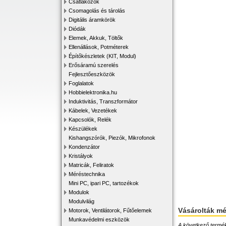
Csatlakozók
Csomagolás és tárolás
Digitális áramkörök
Diódák
Elemek, Akkuk, Töltők
Ellenállások, Potméterek
Építőkészletek (KIT, Modul)
Erősáramú szerelés
Fejlesztőeszközök
Foglalatok
Hobbielektronika.hu
Induktivitás, Transzformátor
Kábelek, Vezetékek
Kapcsolók, Relék
Készülékek
Kishangszórók, Piezók, Mikrofonok
Kondenzátor
Kristályok
Matricák, Feliratok
Méréstechnika
Mini PC, ipari PC, tartozékok
Modulok
Modulvilág
Vásárolták m
Motorok, Ventilátorok, Fűtőelemek
Munkavédelmi eszközök
A következő terméke