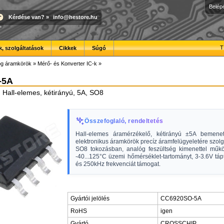
Belép
Kérdése van?
»
info@hestore.hu
T
, szolgáltatások
Cikkek
Súgó
óg áramkörök
»
Mérő- és Konverter IC-k
»
-5A
 Hall-elemes, kétirányú, 5A, SO8
Összefoglaló, rendeltetés
Hall-elemes áramérzékelő, kétirányú ±5A bemene
elektronikus áramkörök precíz áramfelügyeletére szol
SO8 tokozásban, analóg feszültség kimenettel műkö
-40...125°C üzemi hőmérséklet-tartományt, 3-3.6V táp
és 250kHz frekvenciát támogat.
Gyártói jelölés
CC6920SO-5A
RoHS
igen
Gyártó
CROSSCHIP