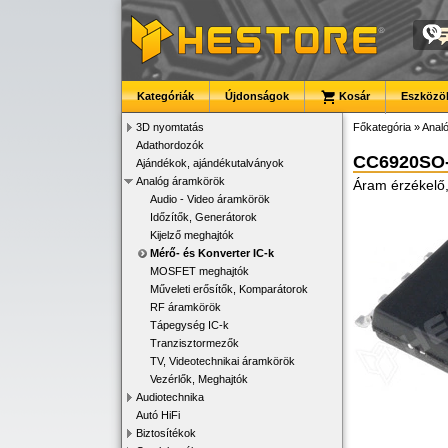
Kategóriák
Újdonságok
Kosár
Eszközök
3D nyomtatás
Főkategória
»
Anal
Adathordozók
CC6920SO
Ajándékok, ajándékutalványok
Analóg áramkörök
Áram érzékelő,
Audio - Video áramkörök
Időzítők, Generátorok
Kijelző meghajtók
Mérő- és Konverter IC-k
MOSFET meghajtók
Műveleti erősítők, Komparátorok
RF áramkörök
Tápegység IC-k
Tranzisztormezők
TV, Videotechnikai áramkörök
Vezérlők, Meghajtók
Audiotechnika
Autó HiFi
Biztosítékok