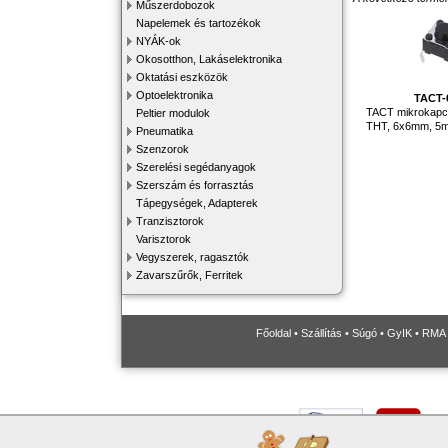
Műszerdobozok
Napelemek és tartozékok
NYÁK-ok
Okosotthon, Lakáselektronika
Oktatási eszközök
Optoelektronika
TACT-
TACT mikrokapc
Peltier modulok
THT, 6x6mm, 5m
Pneumatika
Szenzorok
Szerelési segédanyagok
Szerszám és forrasztás
Tápegységek, Adapterek
Tranzisztorok
Varisztorok
Vegyszerek, ragasztók
Zavarszűrők, Ferritek
Főoldal
•
Szállítás
•
Súgó
•
GyIK
•
RMA