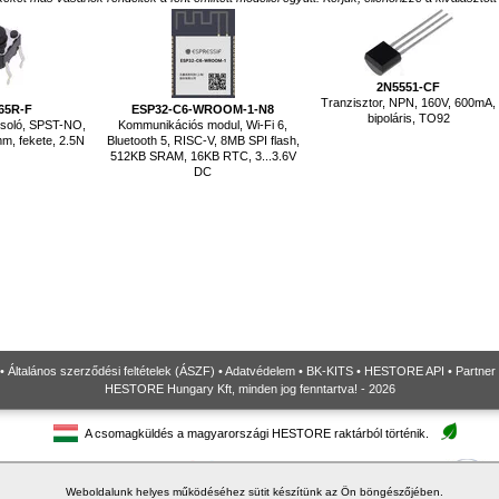
2N5551-CF
Tranzisztor, NPN, 160V, 600mA,
65R-F
ESP32-C6-WROOM-1-N8
bipoláris, TO92
soló, SPST-NO,
Kommunikációs modul, Wi-Fi 6,
m, fekete, 2.5N
Bluetooth 5, RISC-V, 8MB SPI flash,
512KB SRAM, 16KB RTC, 3...3.6V
DC
•
Általános szerződési feltételek (ÁSZF)
•
Adatvédelem
•
BK-KITS
•
HESTORE API
•
Partner
HESTORE Hungary Kft, minden jog fenntartva! - 2026
A csomagküldés a magyarországi HESTORE raktárból történik.
Weboldalunk helyes működéséhez sütit készítünk az Ön böngészőjében.