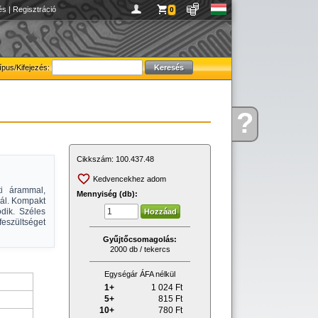
és
|
Regisztráció
0
ípus/Kifejezés:
?
Kérdése
van
Cikkszám:
100.437.48
Kedvencekhez adom
ti árammal,
Mennyiség (db):
gál. Kompakt
dik. Széles
feszültséget
Gyűjtőcsomagolás:
2000 db / tekercs
Egységár ÁFA nélkül
1+
1 024
Ft
5+
815
Ft
10+
780
Ft