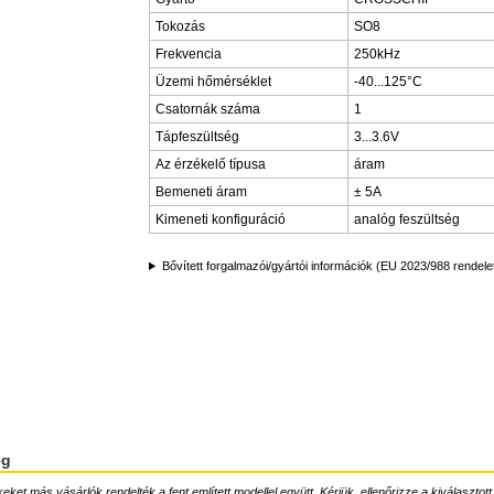
Tokozás
SO8
Frekvencia
250kHz
Üzemi hőmérséklet
-40...125°C
Csatornák száma
1
Tápfeszültség
3...3.6V
Az érzékelő típusa
áram
Bemeneti áram
± 5A
Kimeneti konfiguráció
analóg feszültség
Bővített forgalmazói/gyártói információk (EU 2023/988 rendele
ég
ket más vásárlók rendelték a fent említett modellel együtt. Kérjük, ellenőrizze a kiválasztott