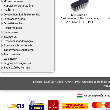
Műszerdobozok
Napelemek és tartozékok
NYÁK-ok
Okosotthon, Lakáselektronika
MCP4922-E/P
D/A konverter, 12bit, 2 csatorna,
Á
Oktatási eszközök
2.7...5.5V, THT, DIP14
Optoelektronika
Peltier modulok
Pneumatika
Szenzorok
Szerelési segédanyagok
Szerszám és forrasztás
Tápegységek, Adapterek
Tranzisztorok
Varisztorok
Vegyszerek, ragasztók
Zavarszűrők, Ferritek
Főoldal
•
Szállítás
•
Súgó
•
GyIK
•
RMA
•
Általános szerződési fe
HESTO
A csomagküldés a ma