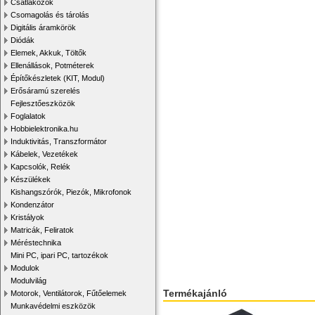
Csatlakozók
Csomagolás és tárolás
Digitális áramkörök
Diódák
Elemek, Akkuk, Töltők
Ellenállások, Potméterek
Építőkészletek (KIT, Modul)
Erősáramú szerelés
Fejlesztőeszközök
Foglalatok
Hobbielektronika.hu
Induktivitás, Transzformátor
Kábelek, Vezetékek
Kapcsolók, Relék
Készülékek
Kishangszórók, Piezók, Mikrofonok
Kondenzátor
Kristályok
Matricák, Feliratok
Méréstechnika
Mini PC, ipari PC, tartozékok
Modulok
Modulvilág
Termékajánló
Motorok, Ventilátorok, Fűtőelemek
Munkavédelmi eszközök