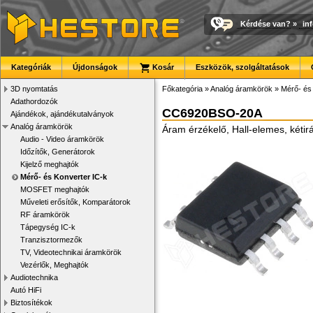
Kérdése van?
»
in
Kategóriák
Újdonságok
Kosár
Eszközök, szolgáltatások
3D nyomtatás
Főkategória
»
Analóg áramkörök
»
Mérő- és
Adathordozók
CC6920BSO-20A
Ajándékok, ajándékutalványok
Analóg áramkörök
Áram érzékelő, Hall-elemes, kéti
Audio - Video áramkörök
Időzítők, Generátorok
Kijelző meghajtók
Mérő- és Konverter IC-k
MOSFET meghajtók
Műveleti erősítők, Komparátorok
RF áramkörök
Tápegység IC-k
Tranzisztormezők
TV, Videotechnikai áramkörök
Vezérlők, Meghajtók
Audiotechnika
Autó HiFi
Biztosítékok