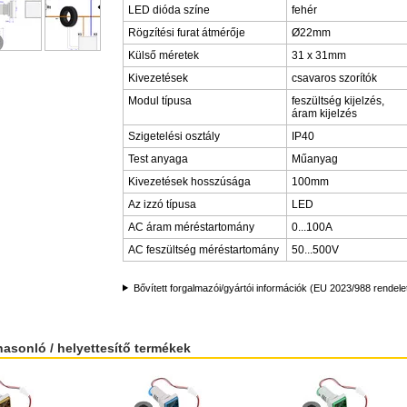
LED dióda színe
fehér
Rögzítési furat átmérője
Ø22mm
Külső méretek
31 x 31mm
Kivezetések
csavaros szorítók
Modul típusa
feszültség kijelzés,
áram kijelzés
Szigetelési osztály
IP40
Test anyaga
Műanyag
Kivezetések hosszúsága
100mm
Az izzó típusa
LED
AC áram méréstartomány
0...100A
AC feszültség méréstartomány
50...500V
Bővített forgalmazói/gyártói információk (EU 2023/988 rendele
hasonló / helyettesítő termékek