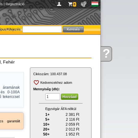
és
|
Regisztráció
0
ípus/Kifejezés:
?
Kérdése
van
l, Fehér
Cikkszám:
100.437.08
Kedvencekhez adom
s áramának
Mennyiség (db):
V és 0-100A
 tekerccsel
Egységár ÁFA nélkül
1+
2 381
Ft
5+
2 116
Ft
s garantált
10+
2 059
Ft
20+
2 012
Ft
50+
1 952
Ft