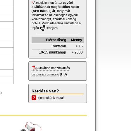
*
A megjelenített ár az
egyéni
beállításnak megfelelően nettó
(ÁFA nélküli) ár
, mely már
tartalmazza az esetleges egyedi
kedvezményt, szállítási költség
nélkül. Módosításához kattintson a
fejléc
ikonjára.
Elérhetőség
Menny.
Raktáron
> 15
10-15 munkanap
> 2000
Általános használati és
biztonsági útmutató (HU)
Kérdése van?
t)
Írjon nekünk most!