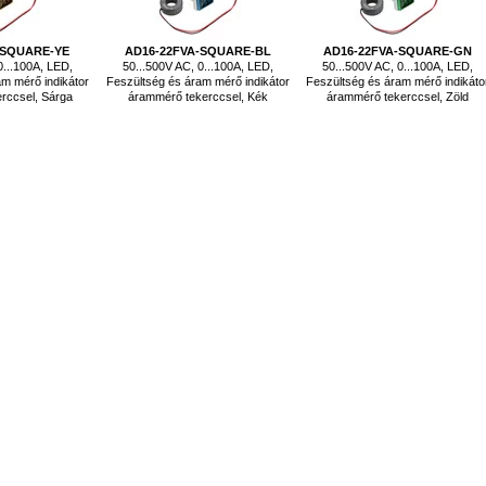
-SQUARE-YE
AD16-22FVA-SQUARE-BL
AD16-22FVA-SQUARE-GN
0...100A, LED,
50...500V AC, 0...100A, LED,
50...500V AC, 0...100A, LED,
m mérő indikátor
Feszültség és áram mérő indikátor
Feszültség és áram mérő indikáto
rccsel, Sárga
árammérő tekerccsel, Kék
árammérő tekerccsel, Zöld