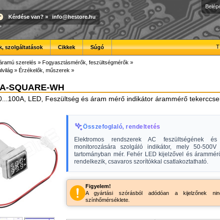
Belép
Kérdése van?
»
info@hestore.hu
T
, szolgáltatások
Cikkek
Súgó
áramú szerelés
»
Fogyasztásmérők, feszültségmérők
»
lvilág
»
Érzékelők, műszerek
»
VA-SQUARE-WH
0...100A, LED, Feszültség és áram mérő indikátor árammérő tekerccse
Összefoglaló, rendeltetés
Elektromos rendszerek AC feszültségének é
monitorozására szolgáló indikátor, mely 50-500
tartományban mér. Fehér LED kijelzővel és árammérő
rendelkezik, csavaros szorítókkal csatlakoztatható.
Figyelem!
A gyártási szórásból adódóan a kijelzőnek ninc
színhőmérséklete.