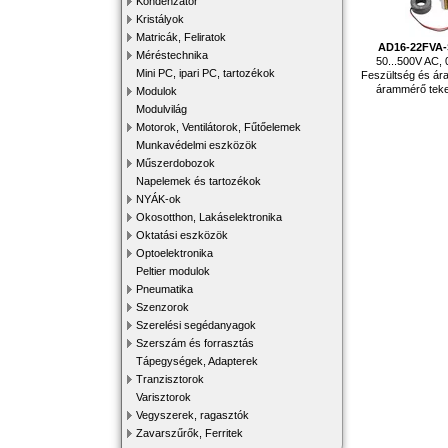
Kondenzátor
Kristályok
Matricák, Feliratok
AD16-22FVA
Méréstechnika
50...500V AC, 
Mini PC, ipari PC, tartozékok
Feszültség és ára
árammérő teke
Modulok
Modulvilág
Motorok, Ventilátorok, Fűtőelemek
Munkavédelmi eszközök
Műszerdobozok
Napelemek és tartozékok
NYÁK-ok
Okosotthon, Lakáselektronika
Oktatási eszközök
Optoelektronika
Peltier modulok
Pneumatika
Szenzorok
Szerelési segédanyagok
Szerszám és forrasztás
Tápegységek, Adapterek
Tranzisztorok
Varisztorok
Vegyszerek, ragasztók
Zavarszűrők, Ferritek