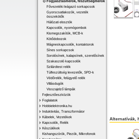
Fogyasztásmérők, feszültségmérők
Fővezetéki leágazó sorkapcsok
Gyorscsatlakozók, vezeték
összekötők
Hálózati elosztók
Kapcsolók, nyomógombok
Kismegszakítók, MCB-k
Kötődobozok
Mágneskapcsolók, kontaktorok
Sínes sorkapcsok
Sorolósínek, kalapsínek, szerelősínek
Szakaszoló kapcsolók
Szilárdtest relék
Túlfeszültség levezetők, SPD-k
Védőrelék, felügyelő relék
Villásdugók
Visszajelző lámpák
Fejlesztőeszközök
Foglalatok
Hobbielektronika.hu
Induktivitás, Transzformátor
Kábelek, Vezetékek
Alternatívák, 
Kapcsolók, Relék
Készülékek
Kishangszórók, Piezók, Mikrofonok