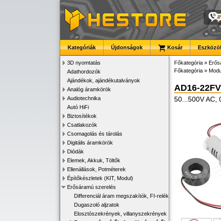
Kategóriák
Újdonságok
Kosár
Eszközök
3D nyomtatás
Főkategória
»
Erős
Főkategória
»
Modu
Adathordozók
Ajándékok, ajándékutalványok
AD16-22F
Analóg áramkörök
Audiotechnika
50...500V AC, 
Autó HiFi
Biztosítékok
Csatlakozók
Csomagolás és tárolás
Digitális áramkörök
Diódák
Elemek, Akkuk, Töltők
Ellenállások, Potméterek
Építőkészletek (KIT, Modul)
Erősáramú szerelés
Differenciál áram megszakítók, FI-relék
Dugaszoló aljzatok
Elosztószekrények, villanyszekrények