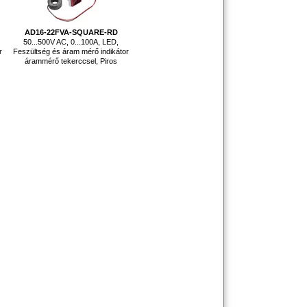
AD16-22FVA-SQUARE-RD
50...500V AC, 0...100A, LED,
r
Feszültség és áram mérő indikátor
árammérő tekerccsel, Piros