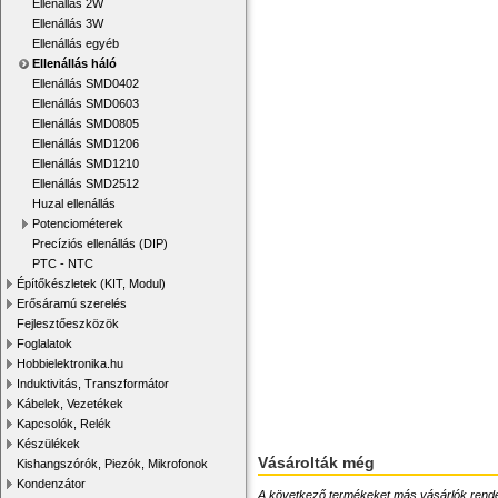
Ellenállás 2W
Ellenállás 3W
Ellenállás egyéb
Ellenállás háló
Ellenállás SMD0402
Ellenállás SMD0603
Ellenállás SMD0805
Ellenállás SMD1206
Ellenállás SMD1210
Ellenállás SMD2512
Huzal ellenállás
Potenciométerek
Precíziós ellenállás (DIP)
PTC - NTC
Építőkészletek (KIT, Modul)
Erősáramú szerelés
Fejlesztőeszközök
Foglalatok
Hobbielektronika.hu
Induktivitás, Transzformátor
Kábelek, Vezetékek
Kapcsolók, Relék
Készülékek
Vásárolták még
Kishangszórók, Piezók, Mikrofonok
Kondenzátor
A következő termékeket más vásárlók rendelték