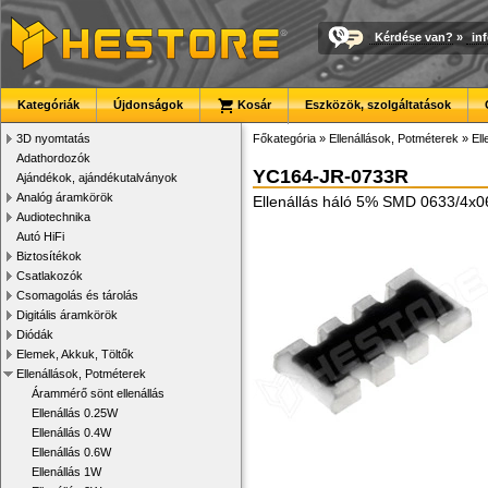
Kérdése van?
»
in
Kategóriák
Újdonságok
Kosár
Eszközök, szolgáltatások
3D nyomtatás
Főkategória
»
Ellenállások, Potméterek
»
Ell
Adathordozók
YC164-JR-0733R
Ajándékok, ajándékutalványok
Analóg áramkörök
Ellenállás háló 5% SMD 0633/4x
Audiotechnika
Autó HiFi
Biztosítékok
Csatlakozók
Csomagolás és tárolás
Digitális áramkörök
Diódák
Elemek, Akkuk, Töltők
Ellenállások, Potméterek
Árammérő sönt ellenállás
Ellenállás 0.25W
Ellenállás 0.4W
Ellenállás 0.6W
Ellenállás 1W