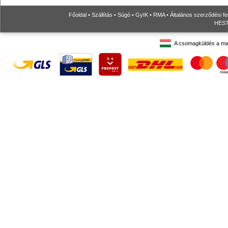
Főoldal
•
Szállítás
•
Súgó
•
GyIK
•
RMA
•
Általános szerződési fe
HESTO
A csomagküldés a ma