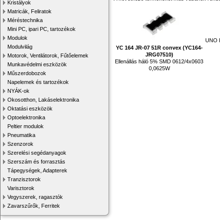
Kristályok
Matricák, Feliratok
Méréstechnika
Mini PC, ipari PC, tartozékok
Modulok
UNO R
Modulvilág
YC 164 JR-07 51R convex (YC164-
JRG07510)
Motorok, Ventilátorok, Fűtőelemek
Ellenállás háló 5% SMD 0612/4x0603
Munkavédelmi eszközök
0,0625W
Műszerdobozok
Napelemek és tartozékok
NYÁK-ok
Okosotthon, Lakáselektronika
Oktatási eszközök
Optoelektronika
Peltier modulok
Pneumatika
Szenzorok
Szerelési segédanyagok
Szerszám és forrasztás
Tápegységek, Adapterek
Tranzisztorok
Varisztorok
Vegyszerek, ragasztók
Zavarszűrők, Ferritek