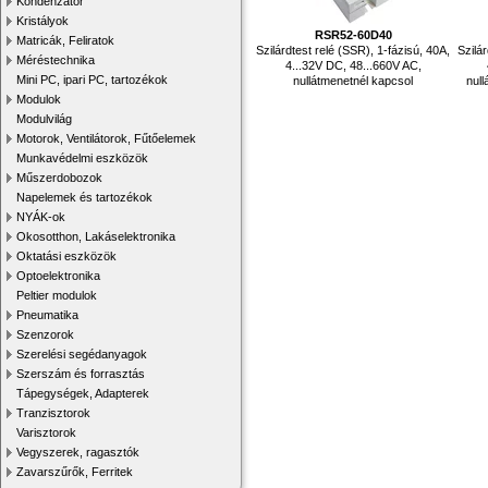
Kondenzátor
Kristályok
RSR52-60D40
Matricák, Feliratok
Szilárdtest relé (SSR), 1-fázisú, 40A,
Szilá
Méréstechnika
4...32V DC, 48...660V AC,
Mini PC, ipari PC, tartozékok
nullátmenetnél kapcsol
nul
Modulok
Modulvilág
Motorok, Ventilátorok, Fűtőelemek
Munkavédelmi eszközök
Műszerdobozok
Napelemek és tartozékok
NYÁK-ok
Okosotthon, Lakáselektronika
Oktatási eszközök
Optoelektronika
Peltier modulok
Pneumatika
Szenzorok
Szerelési segédanyagok
Szerszám és forrasztás
Tápegységek, Adapterek
Tranzisztorok
Varisztorok
Vegyszerek, ragasztók
Zavarszűrők, Ferritek