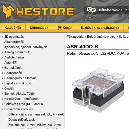
Kérdése van?
»
in
Kategóriák
Újdonságok
Kosár
Eszközök, szolgáltatások
3D nyomtatás
Főkategória
»
Erősáramú szerelés
»
Szilárd
Adathordozók
ASR-40DD-H
Ajándékok, ajándékutalványok
Analóg áramkörök
Relé, félvezető, 3...32VDC, 40A, 
Audiotechnika
Autó HiFi
Biztosítékok
Csatlakozók
Csomagolás és tárolás
Digitális áramkörök
Diódák
Elemek, Akkuk, Töltők
Ellenállások, Potméterek
Építőkészletek (KIT, Modul)
Erősáramú szerelés
Differenciál áram megszakítók, FI-relék
Dugaszoló aljzatok
Elosztószekrények, villanyszekrények