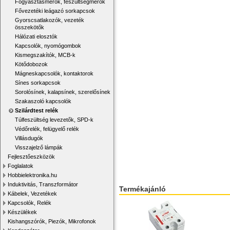
Fogyasztásmérők, feszültségmérők
Fővezetéki leágazó sorkapcsok
Gyorscsatlakozók, vezeték
összekötők
Hálózati elosztók
Kapcsolók, nyomógombok
Kismegszakítók, MCB-k
Kötődobozok
Mágneskapcsolók, kontaktorok
Sínes sorkapcsok
Sorolósínek, kalapsínek, szerelősínek
Szakaszoló kapcsolók
Szilárdtest relék
Túlfeszültség levezetők, SPD-k
Védőrelék, felügyelő relék
Villásdugók
Visszajelző lámpák
Fejlesztőeszközök
Foglalatok
Hobbielektronika.hu
Induktivitás, Transzformátor
Termékajánló
Kábelek, Vezetékek
Kapcsolók, Relék
Készülékek
Kishangszórók, Piezók, Mikrofonok