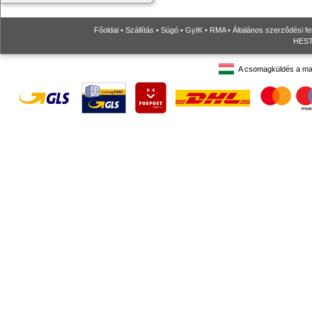
Főoldal
•
Szállítás
•
Súgó
•
GyIK
•
RMA
•
Általános szerződési fe
HESTO
A csomagküldés a ma